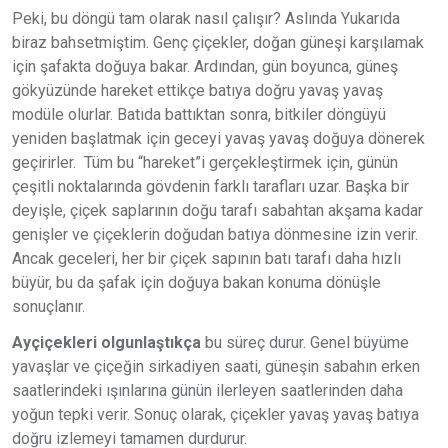
Peki, bu döngü tam olarak nasıl çalışır? Aslında Yukarıda
biraz bahsetmiştim. Genç çiçekler, doğan güneşi karşılamak
için şafakta doğuya bakar. Ardından, gün boyunca, güneş
gökyüzünde hareket ettikçe batıya doğru yavaş yavaş
modüle olurlar. Batıda battıktan sonra, bitkiler döngüyü
yeniden başlatmak için geceyi yavaş yavaş doğuya dönerek
geçirirler. Tüm bu “hareket”i gerçekleştirmek için, günün
çeşitli noktalarında gövdenin farklı tarafları uzar. Başka bir
deyişle, çiçek saplarının doğu tarafı sabahtan akşama kadar
genişler ve çiçeklerin doğudan batıya dönmesine izin verir.
Ancak geceleri, her bir çiçek sapının batı tarafı daha hızlı
büyür, bu da şafak için doğuya bakan konuma dönüşle
sonuçlanır.
Ayçiçekleri olgunlaştıkça
bu süreç durur. Genel büyüme
yavaşlar ve çiçeğin sirkadiyen saati, güneşin sabahın erken
saatlerindeki ışınlarına günün ilerleyen saatlerinden daha
yoğun tepki verir. Sonuç olarak, çiçekler yavaş yavaş batıya
doğru izlemeyi tamamen durdurur.