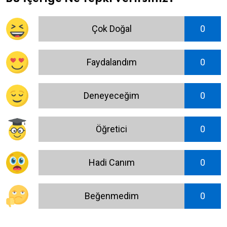
Çok Doğal
0
Faydalandım
0
Deneyeceğim
0
Öğretici
0
Hadi Canım
0
Beğenmedim
0