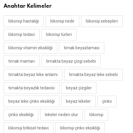
Anahtar Kelimeler
lökonişi hastalığı
lökonişi nedir
lökonişi sebepleri
lökonişi tedavi
lökonişi türleri
lökonişi vitamin eksikliği
tırnak beyazlaması
tırnak mantarı
tırnakta beyaz çizgi sebebi
tırnakta beyaz leke anlamı
tırnakta beyaz leke sebebi
tırnakta beyazlık tedavisi
beyaz çizgiler
beyaz leke çinko eksikliği
beyaz lekeler
çinko
çinko eksikliği
lekeler neden olur
lökonişi
lökonişi bitkisel tedavi
lökonişi çinko eksikliği