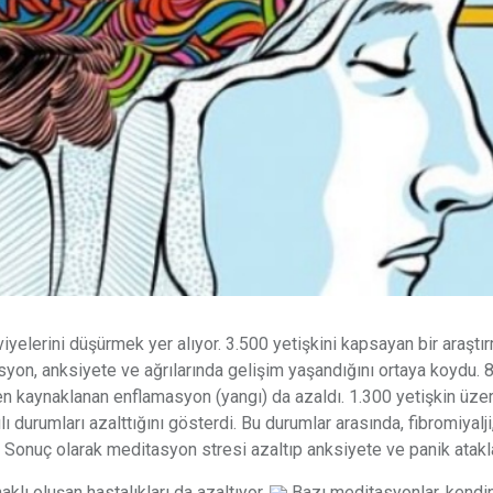
elerini düşürmek yer alıyor. 3.500 yetişkini kapsayan bir araştır
yon, anksiyete ve ağrılarında gelişim yaşandığını ortaya koydu. 8
en kaynaklanan enflamasyon (yangı) da azaldı. 1.300 yetişkin üze
 durumları azalttığını gösterdi. Bu durumlar arasında, fibromiyalji
 Sonuç olarak meditasyon stresi azaltıp anksiyete ve panik atakl
lı oluşan hastalıkları da azaltıyor.
Bazı meditasyonlar, kendin