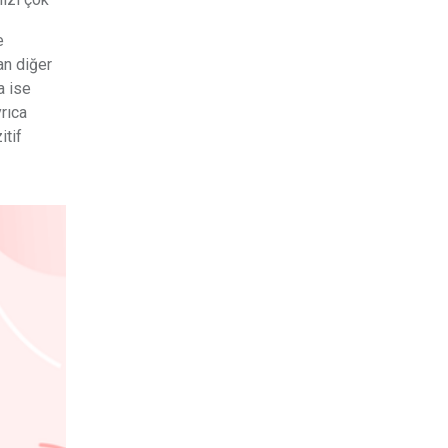
e
an diğer
a ise
rıca
itif