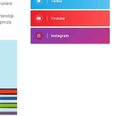
Twitter
runların
tanıdığı
Youtube
ığımıza
Instagram