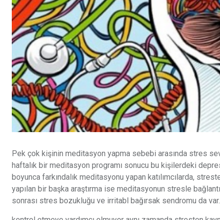
Pek çok kişinin meditasyon yapma sebebi arasında stres seviy
haftalık bir meditasyon programı sonucu bu kişilerdeki depres
boyunca farkındalık meditasyonu yapan katılımcılarda, strest
yapılan bir başka araştırma ise meditasyonun stresle bağlantılı
sonrası stres bozukluğu ve irritabl bağırsak sendromu da var.
kontrol etmeye yardımcı olmuyor aynı zamanda stresten kaynak