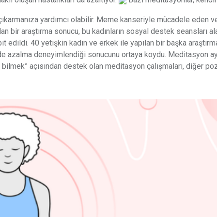
a çıkarmanıza yardımcı olabilir. Meme kanseriyle mücadele eden v
lan bir araştırma sonucu, bu kadınların sosyal destek seansları al
t edildi. 40 yetişkin kadın ve erkek ile yapılan bir başka araştırm
nde azalma deneyimlendiği sonucunu ortaya koydu. Meditasyon ay
 bilmek” açısından destek olan meditasyon çalışmaları, diğer poz