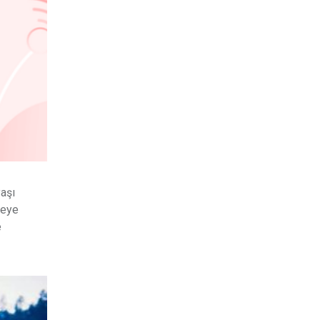
yaşı
meye
e