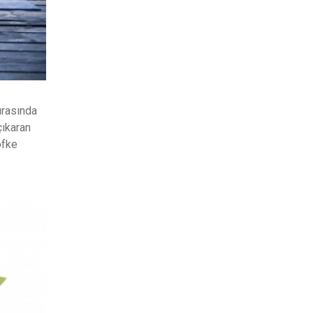
ırasında
çıkaran
öfke