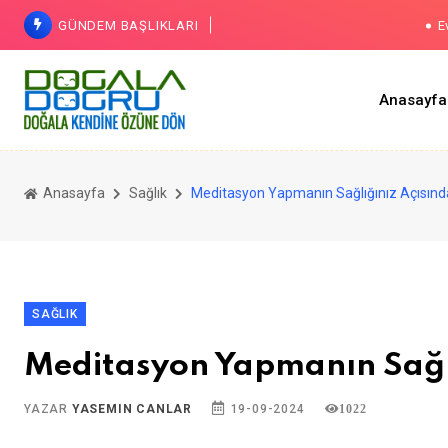
GÜNDEM BAŞLIKLARI
E
Citronel
Anasayfa
Hya
Dünyan
Anasayfa
Sağlık
Meditasyon Yapmanın Sağlığınız Açısınd
SAĞLIK
Meditasyon Yapmanın Sağlı
YAZAR
YASEMIN CANLAR
19-09-2024
1022