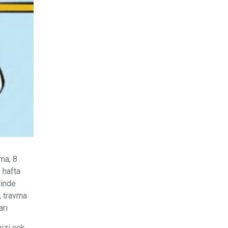
ma, 8
 hafta
rinde
, travma
arı
izi çok