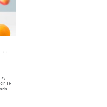
z hale
, aç
ndinize
fazla