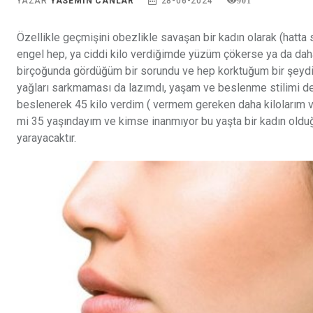
YAZAR
YASEMIN CANLAR
28-06-2024
901
Özellikle geçmişini obezlikle savaşan bir kadın olarak (hatt
engel hep, ya ciddi kilo verdiğimde yüzüm çökerse ya da dah
birçoğunda gördüğüm bir sorundu ve hep korktuğum bir şeydi, a
yağları sarkmaması da lazımdı, yaşam ve beslenme stilimi değ
beslenerek 45 kilo verdim ( vermem gereken daha kilolarım v
mi 35 yaşındayım ve kimse inanmıyor bu yaşta bir kadın old
yarayacaktır.