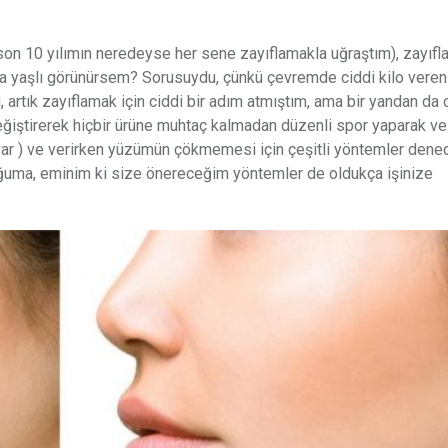
a son 10 yılımın neredeyse her sene zayıflamakla uğraştım), zayı
a yaşlı görünürsem? Sorusuydu, çünkü çevremde ciddi kilo veren
rtık zayıflamak için ciddi bir adım atmıştım, ama bir yandan da 
iştirerek hiçbir ürüne muhtaç kalmadan düzenli spor yaparak ve 
ar ) ve verirken yüzümün çökmemesi için çeşitli yöntemler dene
uğuma, eminim ki size önereceğim yöntemler de oldukça işinize