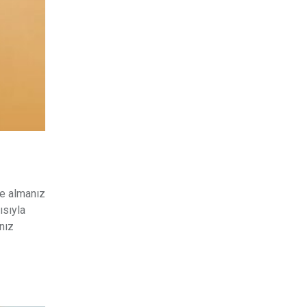
de almanız
ısıyla
nız