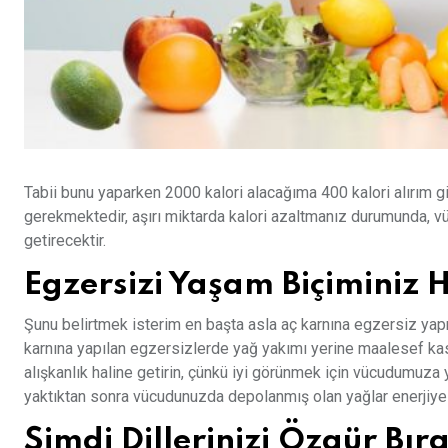
Tabii bunu yaparken 2000 kalori alacağıma 400 kalori alırım g
gerekmektedir, aşırı miktarda kalori azaltmanız durumunda, vü
getirecektir.
Egzersizi Yaşam Biçiminiz H
Şunu belirtmek isterim en başta asla aç karnına egzersiz y
karnına yapılan egzersizlerde yağ yakımı yerine maalesef ka
alışkanlık haline getirin, çünkü iyi görünmek için vücudumuz
yaktıktan sonra vücudunuzda depolanmış olan yağlar enerjiy
Şimdi Dillerinizi Özgür Bır