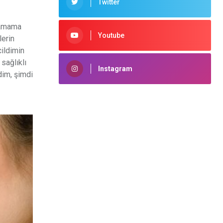
Twitter
flamama
Youtube
lerin
cildimin
sağlıklı
Instagram
dim, şimdi