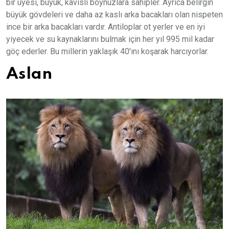
bir üyesi, büyük, kavisli boynuzlara sahipler. Ayrıca belirgin
büyük gövdeleri ve daha az kaslı arka bacakları olan nispeten
ince bir arka bacakları vardır. Antiloplar ot yerler ve en iyi
yiyecek ve su kaynaklarını bulmak için her yıl 995 mil kadar
göç ederler. Bu millerin yaklaşık 40'ını koşarak harcıyorlar.
Aslan