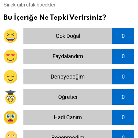
Sinek gibi ufak böcekler
Bu İçeriğe Ne Tepki Verirsiniz?
Çok Doğal
0
Faydalandım
0
Deneyeceğim
0
Öğretici
0
Hadi Canım
0
Beğenmedim
0