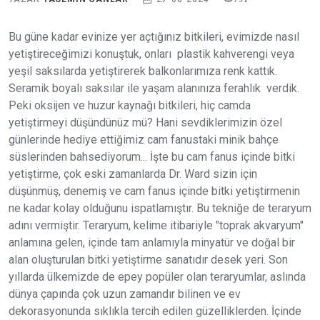
Bu güne kadar evinize yer açtığınız bitkileri, evimizde nasıl
yetiştireceğimizi konuştuk, onları plastik kahverengi veya
yeşil saksılarda yetiştirerek balkonlarımıza renk kattık.
Seramik boyalı saksılar ile yaşam alanınıza ferahlık verdik.
Peki oksijen ve huzur kaynağı bitkileri, hiç camda
yetiştirmeyi düşündünüz mü? Hani sevdiklerimizin özel
günlerinde hediye ettiğimiz cam fanustaki minik bahçe
süslerinden bahsediyorum... İşte bu cam fanus içinde bitki
yetiştirme, çok eski zamanlarda Dr. Ward sizin için
düşünmüş, denemiş ve cam fanus içinde bitki yetiştirmenin
ne kadar kolay olduğunu ispatlamıştır. Bu tekniğe de teraryum
adını vermiştir. Teraryum, kelime itibariyle "toprak akvaryum"
anlamına gelen, içinde tam anlamıyla minyatür ve doğal bir
alan oluşturulan bitki yetiştirme sanatıdır desek yeri. Son
yıllarda ülkemizde de epey popüler olan teraryumlar, aslında
dünya çapında çok uzun zamandır bilinen ve ev
dekorasyonunda sıklıkla tercih edilen güzelliklerden. İçinde