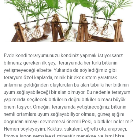
Evde kendi teraryumunuzu kendiniz yapmak istiyorsanız
bilmeniz gereken ilk şey, teraryumda her türlü bitkinin
yetişmeyeceği elbette. Yukarıda da söylediğimiz gibi
teraryum özel kaplarda, minik bir ekosistem yaratmak
anlamına geldiğinden oluşturulan bu alan tabii ki her bitkinin
uyum sağlayabileceği bir alan olmuyor. Bu nedenle teraryum
yapımında seçilecek bitkilerin doğru bitkiler olması büyük
önem taşıyor. Örneğin, teraryumda yetiştireceğiniz bitkinin
nemli ortamlara uyum sağlayabiliyor olması, güneş ışığını
doğrudan almayı sevmemesi önemli.Peki, o bitkiler neler mi?
Hemen söyleyeyim: Kaktüs, sukulent, eğrelti otu, arapsaçı,
fitonya, japon şemsiyesi, minyatür menekşe, ve ismi bize