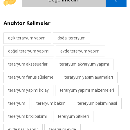
Anahtar Kelimeler
açık teraryum yapımı
doğal tereryum
doğal tereryum yapımı
evde tereryum yapımı
teraryum aksesuarları
teraryum akvaryum yapımı
teraryum fanus süsleme
teraryum yapım aşamaları
teraryum yapımı kolay
teraryum yapımı malzemeleri
tereryum
tereryum bakımı
tereryum bakımı nasıl
tereryum bitki bakımı
tereryum bitkileri
evde nasıl yapılır
tereryum evde