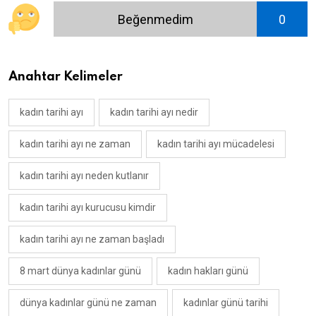
Beğenmedim
0
Anahtar Kelimeler
kadın tarihi ayı
kadın tarihi ayı nedir
kadın tarihi ayı ne zaman
kadın tarihi ayı mücadelesi
kadın tarihi ayı neden kutlanır
kadın tarihi ayı kurucusu kimdir
kadın tarihi ayı ne zaman başladı
8 mart dünya kadınlar günü
kadın hakları günü
dünya kadınlar günü ne zaman
kadınlar günü tarihi