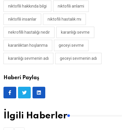
niktofili hakkında bilgi
niktofili anlami
niktofili insanlar
niktofili hastalık mı
nekrofilli hastalığı nedir
karanlığı sevme
karanlıktan hoşlanma
geceyi sevme
karanlığı sevmenin adı
geceyi sevmenin adı
Haberi Paylaş
İlgili Haberler