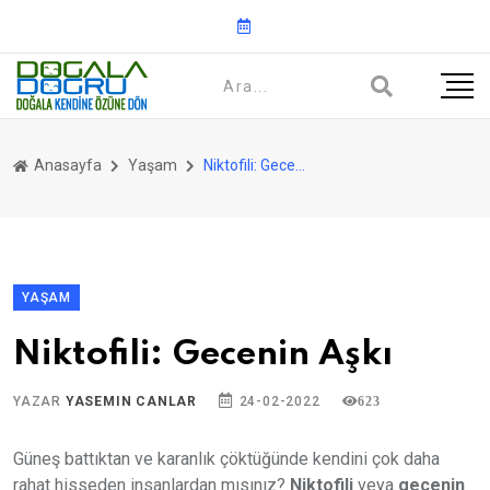
Anasayfa
Yaşam
Niktofili: Gecenin Aşkı
YAŞAM
Niktofili: Gecenin Aşkı
YAZAR
YASEMIN CANLAR
24-02-2022
623
Güneş battıktan ve karanlık çöktüğünde kendini çok daha
rahat hisseden insanlardan mısınız?
Niktofili
veya
gecenin