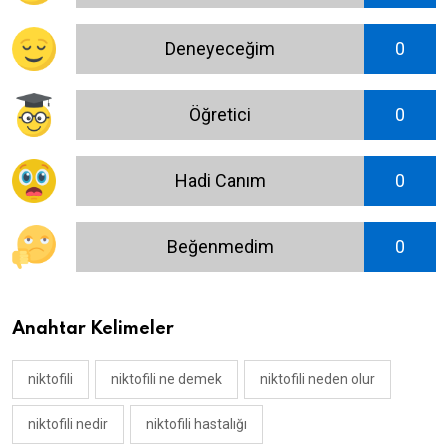
Deneyeceğim
0
Öğretici
0
Hadi Canım
0
Beğenmedim
0
Anahtar Kelimeler
niktofili
niktofili ne demek
niktofili neden olur
niktofili nedir
niktofili hastalığı