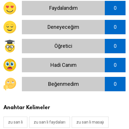
Faydalandım
0
Deneyeceğim
0
Öğretici
0
Hadi Canım
0
Beğenmedim
0
Anahtar Kelimeler
zu san li
zu san li faydaları
zu san li masajı