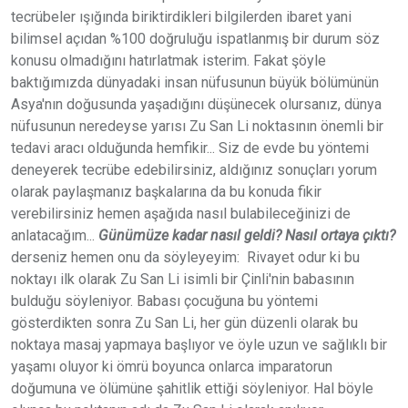
tecrübeler ışığında biriktirdikleri bilgilerden ibaret yani
bilimsel açıdan %100 doğruluğu ispatlanmış bir durum söz
konusu olmadığını hatırlatmak isterim. Fakat şöyle
baktığımızda dünyadaki insan nüfusunun büyük bölümünün
Asya'nın doğusunda yaşadığını düşünecek olursanız, dünya
nüfusunun neredeyse yarısı Zu San Li noktasının önemli bir
tedavi aracı olduğunda hemfikir... Siz de evde bu yöntemi
deneyerek tecrübe edebilirsiniz, aldığınız sonuçları yorum
olarak paylaşmanız başkalarına da bu konuda fikir
verebilirsiniz hemen aşağıda nasıl bulabileceğinizi de
anlatacağım...
Günümüze kadar nasıl geldi? Nasıl ortaya çıktı?
derseniz hemen onu da söyleyeyim: Rivayet odur ki bu
noktayı ilk olarak Zu San Li isimli bir Çinli'nin babasının
bulduğu söyleniyor. Babası çocuğuna bu yöntemi
gösterdikten sonra Zu San Li, her gün düzenli olarak bu
noktaya masaj yapmaya başlıyor ve öyle uzun ve sağlıklı bir
yaşamı oluyor ki ömrü boyunca onlarca imparatorun
doğumuna ve ölümüne şahitlik ettiği söyleniyor. Hal böyle