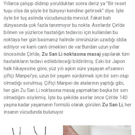
Yıllarca çalışıp didinip yorulduktan sonra deriz ya "Bir reset
tuşu olsa da şöyle bir bünyeyi kendine getirsek" diye. İşte
öyle bir tuş aslında vücudunuzda mevcut. Fakat batı
dünyasında çok fazla tanınmıyor bu nokta. Asırlardır Çin'de
bilinen ve yüzlerce hastalığın tedavisi için kullanılan bu
noktaya her gün basmanız halinde ömrünüzün uzadığı iddia
ediliyor ve kanlı canlı örnekleri de var.Bundan uzun yıllar
öncesinde Çin'de,
Zu San Li noktasına masaj
yapılarak tüm
hastalıkların tedavi edilebileceği bildirilmiş. Eski bir Japon
halk hikayesine göre; yüz yılı aşkın süre yaşayan efsanevi
çiftçi Manpei'ye, uzun bir yaşam sürdürmek için bir sırrı olup
olmadığı sorulmuş. Çiftçi Manpei de atalarının yaptığı gibi,
her gün Zu San Li noktasına masaj yapmaktan başka bir sırrı
olmadığını söylemiş. İşte bu şekilde asırlar önce Çin'de 140
yaşına kadar yaşamanın formülü olarak görülen
Zu San Li
, her
insanın vücudunda bulunuyor.