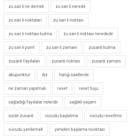
zu san li ne demek
zu san li nerede
zu san li noktaları
zu san li noktası
zu san li noktası bulma
zu san li noktası nerededir
zu san li point
zu san li zamanı
zusanli bulma
zusanli faydaları
zusanli noktası
zusanli zamanı
akupunktur
diz
hangi saatlerde
ne zaman yapılmalı
reset
reset tuşu
sağladığı faydalar nelerdir
sağlıklı yaşam
sizde zusanli
vücudu başlatma
vücudu resetlme
vücudu yenilemek
yeniden başlama nooktası