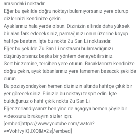
arasındaki noktadır.
Eğer bu şekilde doğru noktayı bulamıyorsanız yere oturup
dizlerinizi kendinize çekin.
Ayaklarınız hala yerde olsun. Dizinizin altında daha yüksek
bir alan fark edeceksiniz, parmağınızı onun üzerine koyup
hafifçe bastırın. İşte bu nokta Zu San Li noktasıdır.
Eğer bu şekilde Zu San Li noktasını bulamadığınızı
düşünüyorsanız başka bir yöntem deneyebilirsiniz.
Sert bir zemine, tercihen yere oturun. Bacaklarınızı kendinize
doğru çekin, ayak tabanlarınız yere tamamen basacak şekilde
durun.
Bu pozisyondayken hemen dizinizin altında hafifçe çıkık bir
yer göreceksiniz. Elinizle bu noktayı tespit edin. İşte
bulduğunuz o hafif çıkık nokta Zu San Li.
Eğer zorlandıysanız ben yine de aşağıya hemen şöyle bir
videosunu bırakayım sizler için:
[embed]https://www.youtube.com/watch?
v=VohfvyIQJXQ&t=2s[/embed]