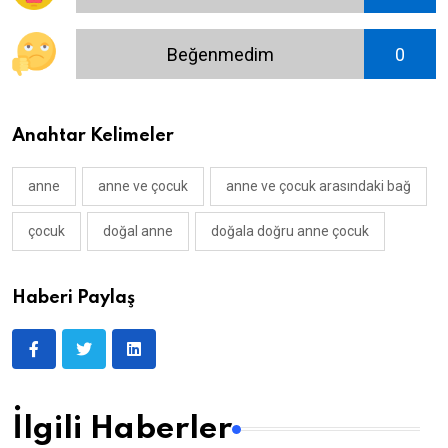
Beğenmedim
0
Anahtar Kelimeler
anne
anne ve çocuk
anne ve çocuk arasındaki bağ
çocuk
doğal anne
doğala doğru anne çocuk
Haberi Paylaş
İlgili Haberler