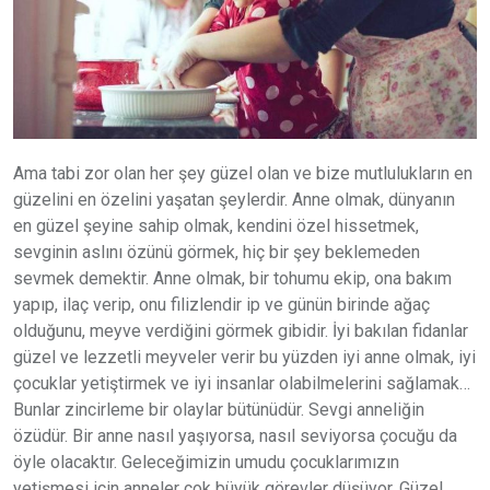
Ama tabi zor olan her şey güzel olan ve bize mutlulukların en
güzelini en özelini yaşatan şeylerdir. Anne olmak, dünyanın
en güzel şeyine sahip olmak, kendini özel hissetmek,
sevginin aslını özünü görmek, hiç bir şey beklemeden
sevmek demektir. Anne olmak, bir tohumu ekip, ona bakım
yapıp, ilaç verip, onu filizlendir ip ve günün birinde ağaç
olduğunu, meyve verdiğini görmek gibidir. İyi bakılan fidanlar
güzel ve lezzetli meyveler verir bu yüzden iyi anne olmak, iyi
çocuklar yetiştirmek ve iyi insanlar olabilmelerini sağlamak…
Bunlar zincirleme bir olaylar bütünüdür. Sevgi anneliğin
özüdür. Bir anne nasıl yaşıyorsa, nasıl seviyorsa çocuğu da
öyle olacaktır. Geleceğimizin umudu çocuklarımızın
yetişmesi için anneler çok büyük görevler düşüyor. Güzel