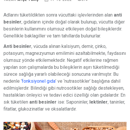
Adlarını tüketildikten sonra vücuttaki işlevlerinden alan
anti
besinler
, gıdaların içinde doğal olarak bulunup, vücutta diğer
besinlerin kullanımını olumsuz etkileyen doğal bileşiklerdir.
Genellikle baklagiller ve tam tahıllarda bulunurlar.
Anti besinler
, vücuda alınan kalsiyum, demir, çinko,
potasyum, magnezyumun emilimini azaltabilmekte, faydasını
olumsuz yönde etkilemektedir. Negatif etkilerine rağmen
yapılan son çalışmalarda bu bileşiklerin aşırı tüketilmediği
sürece sağlığa yararlı olabileceği sonucuna varılmıştır. Bu
nedenle ‘
fonksiyonel gıda
’ ve ‘nutrasotikler’ başlığına dahil
edilmişlerdir. Bilindiği gibi nutrosotikler sağlığı destekleyen,
hastalıkları önleyici ve tedavi edici özelliği olan gıdalardır. En
sık tüketilen
anti besinler
ise: Saponinler,
lektinler
, taninler,
fitatlar, glukozinatlar ve oksalatlardır.