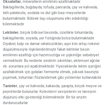
Oksalatlar
, minerallerin emilimini azaltmaktadır.
Baklagillerde, buğdayda, tofuda, pancarda, çay ve kahvede,
tatlı patateste, sodada ve dut gibi bazı meyvelerde
bulunmaktadır. Böbrek taşı oluşumuna etki edebildiği
bilinmektedir.
Lektinler
, birçok bitkisel besinde, özellikle tohumlarda,
baklagillerde; soyada, yer fıstığında bolca bulunmaktadır.
Diyabet, kalp ve damar rahatsızlıkları, aşırı kilo artışı riskinin
düşürülmesiyle ilişkilendirilmiştir fakat lektinler besin
emilimini azalttığı için hazımsızlığa ve şişkinliğe sebebiyet
vermektedir. Bu nedenle sindirim sıkıntıları, eklemsel ağrılar
vb. sorunlara yol açabilmektedir. Yiyeceklerde lektin içeriğini
azaltabilmek için gıdaları fermente etmek, yüksek basınçta
pişirmek, tohumları filizlendirmek gibi yöntemler kullanılabilir.
Taninler
, çay ve kahvede, kakaoda, şarapta, birçok meyve ve
peynirlerde bulunurlar. Kolesterol seviyelerini ve tansiyon
düşürücü etki gösterdiği bilinmektedir. Bir tür enzim
durdurucudurlar.