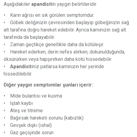
Aşağıdakiler
apandisit
in yaygın belirtileridir.
• Karın ağrısı en sık görülen semptomdur.
• Göbek deliğinizin çevresinden başlayıp göbeğinizin sağ
alt tarafına doğru hareket edebilir. Ayrıca karnınızın sağ alt
tarafında da başlayabilir.
• Zaman geçtikçe genellikle daha da kötüleşir.
• Hareket ederken, derin nefes alırken, dokunulduğunda,
öksürürken veya hapşırırken daha kötü hissedebilir.
•
Apandisit
iniz patlarsa karnınızın her yerinde
hissedilebilir.
Diğer yaygın semptomlar şunları içerir:
• Mide bulantısı ve kusma
• İştah kaybı
• Ateş ve titreme
• Bağırsak hareketi sorunu (kabızlık)
• Gevşek dışkı (ishal)
• Gaz geçişinde sorun