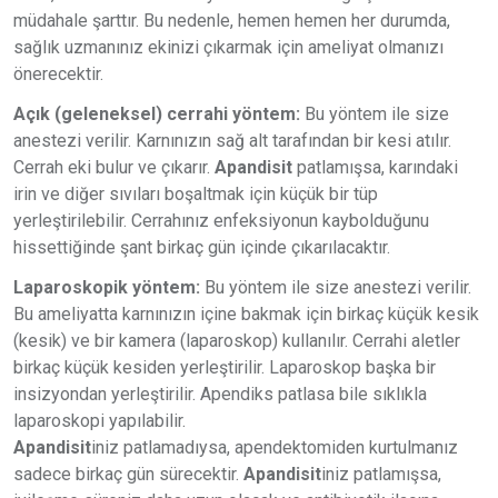
müdahale şarttır. Bu nedenle, hemen hemen her durumda,
sağlık uzmanınız ekinizi çıkarmak için ameliyat olmanızı
önerecektir.
Açık (geleneksel) cerrahi yöntem:
Bu yöntem ile size
anestezi verilir. Karnınızın sağ alt tarafından bir kesi atılır.
Cerrah eki bulur ve çıkarır.
Apandisit
patlamışsa, karındaki
irin ve diğer sıvıları boşaltmak için küçük bir tüp
yerleştirilebilir. Cerrahınız enfeksiyonun kaybolduğunu
hissettiğinde şant birkaç gün içinde çıkarılacaktır.
Laparoskopik yöntem:
Bu yöntem ile size anestezi verilir.
Bu ameliyatta karnınızın içine bakmak için birkaç küçük kesik
(kesik) ve bir kamera (laparoskop) kullanılır. Cerrahi aletler
birkaç küçük kesiden yerleştirilir. Laparoskop başka bir
insizyondan yerleştirilir. Apendiks patlasa bile sıklıkla
laparoskopi yapılabilir.
Apandisit
iniz patlamadıysa, apendektomiden kurtulmanız
sadece birkaç gün sürecektir.
Apandisit
iniz patlamışsa,