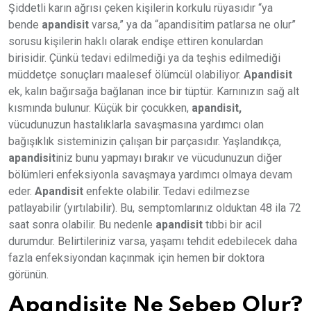
Şiddetli karın ağrısı çeken kişilerin korkulu rüyasıdır “ya
bende
apandisit
varsa,” ya da “apandisitim patlarsa ne olur”
sorusu kişilerin haklı olarak endişe ettiren konulardan
birisidir. Çünkü tedavi edilmediği ya da teşhis edilmediği
müddetçe sonuçları maalesef ölümcül olabiliyor.
Apandisit
ek, kalın bağırsağa bağlanan ince bir tüptür. Karnınızın sağ alt
kısmında bulunur. Küçük bir çocukken,
apandisit,
vücudunuzun hastalıklarla savaşmasına yardımcı olan
bağışıklık sisteminizin çalışan bir parçasıdır. Yaşlandıkça,
apandisit
iniz bunu yapmayı bırakır ve vücudunuzun diğer
bölümleri enfeksiyonla savaşmaya yardımcı olmaya devam
eder.
Apandisit
enfekte olabilir. Tedavi edilmezse
patlayabilir (yırtılabilir). Bu, semptomlarınız olduktan 48 ila 72
saat sonra olabilir. Bu nedenle
apandisit
tıbbi bir acil
durumdur. Belirtileriniz varsa, yaşamı tehdit edebilecek daha
fazla enfeksiyondan kaçınmak için hemen bir doktora
görünün.
Apandisite Ne Sebep Olur?