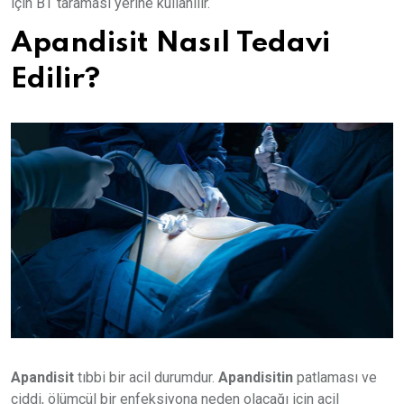
için BT taraması yerine kullanılır.
Apandisit Nasıl Tedavi
Edilir?
Apandisit
tıbbi bir acil durumdur.
Apandisitin
patlaması ve
ciddi, ölümcül bir enfeksiyona neden olacağı için acil