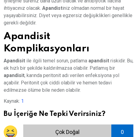
iyileşme süreniz daha uzun olacak ve antibiyotik ilacına
ihtiyacınız olacak.
Apandist
iniz olmadan normal bir hayat
yaşayabilirsiniz. Diyet veya egzersiz değişiklikleri genellikle
gerekli değildir.
Apandisit
Komplikasyonları
Apandisit
ile ilgili temel sorun, patlama
apandisit
riskidir. Bu,
ek hızlı bir şekilde kaldırılmazsa olabilir. Patlamış bir
apandisit
, karında peritonit adı verilen enfeksiyona yol
açabilir. Peritonit çok ciddi olabilir ve hemen tedavi
edilmezse ölüme bile neden olabilir.
Kaynak:
1
Bu İçeriğe Ne Tepki Verirsiniz?
Çok Doğal
0