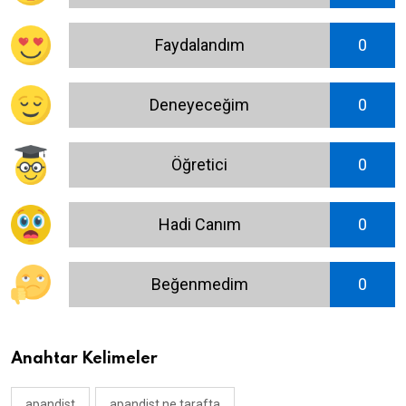
Faydalandım
0
Deneyeceğim
0
Öğretici
0
Hadi Canım
0
Beğenmedim
0
Anahtar Kelimeler
apandist
apandist ne tarafta