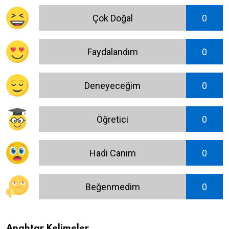
Çok Doğal
0
Faydalandım
0
Deneyeceğim
0
Öğretici
0
Hadi Canım
0
Beğenmedim
0
Anahtar Kelimeler