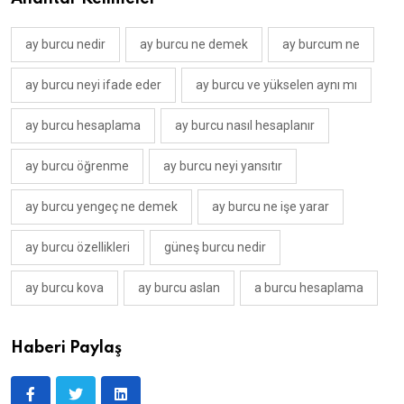
ay burcu nedir
ay burcu ne demek
ay burcum ne
ay burcu neyi ifade eder
ay burcu ve yükselen aynı mı
ay burcu hesaplama
ay burcu nasıl hesaplanır
ay burcu öğrenme
ay burcu neyi yansıtır
ay burcu yengeç ne demek
ay burcu ne işe yarar
ay burcu özellikleri
güneş burcu nedir
ay burcu kova
ay burcu aslan
a burcu hesaplama
Haberi Paylaş