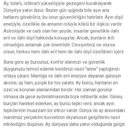
Ay, tutarlı, istikrarlı yükselişiyle gezegeni kucaklayarak
Dünya'ya yakın durur. Bazen gün ışığında bile ayın ana
hatlarını görebiliriz, bu onun güvenilirliğini hatırlatır. Ayın dişil
enerjiyle, özellikle de annenin rolüyle köklü bir ilişkisi vardır.
Astrolojide ve cadı olan her şeyde, insanlar genellikle ilahi
eril ve ilahi dişil hakkında konuşurlar. Ancak, bunların ikili
olmadığını anlamak çok önemlidir. Cinsiyetiniz ne olursa
olsun, herkes hem ilahi eril hem de ilahi dişil özellikleri içerir.
Buna göre ay burcunuz, konfor alanınızı ve güvenlik
duygunuzu temsil ederek kendinizi nasıl "anne" yaptığınızı
ortaya çıkarır. Mantığa ve ilahi eril enerjiye dayanan güneşin
aksine, ay ham, psişik bir his yaratır. Ay burcu, haritanın en
özel ve korunan alanlarından biridir: Her zaman görünür
olmasa da gece aydınlatmasında bize rehberlik eder. Güneş
burçları hareket ederken, ay burcu tepki verir, ancak ayın
tepkilerinin muazzam bir etkisi vardır. Dünya ile ay arasındaki
inanılmaz yerçekimi kuvvetinin okyanusun gelgitlerini nasıl
etkilediğini düşünün: Ay dünyaya daha yakın olduğunda gelgit