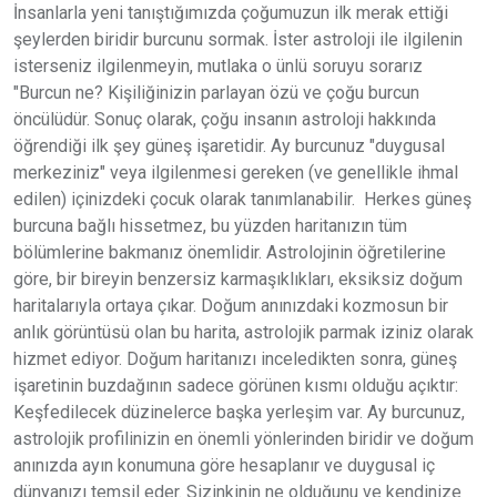
İnsanlarla yeni tanıştığımızda çoğumuzun ilk merak ettiği
şeylerden biridir burcunu sormak. İster astroloji ile ilgilenin
isterseniz ilgilenmeyin, mutlaka o ünlü soruyu sorarız
"Burcun ne? Kişiliğinizin parlayan özü ve çoğu burcun
öncülüdür. Sonuç olarak, çoğu insanın astroloji hakkında
öğrendiği ilk şey güneş işaretidir. Ay burcunuz "duygusal
merkeziniz" veya ilgilenmesi gereken (ve genellikle ihmal
edilen) içinizdeki çocuk olarak tanımlanabilir. Herkes güneş
burcuna bağlı hissetmez, bu yüzden haritanızın tüm
bölümlerine bakmanız önemlidir. Astrolojinin öğretilerine
göre, bir bireyin benzersiz karmaşıklıkları, eksiksiz doğum
haritalarıyla ortaya çıkar. Doğum anınızdaki kozmosun bir
anlık görüntüsü olan bu harita, astrolojik parmak iziniz olarak
hizmet ediyor. Doğum haritanızı inceledikten sonra, güneş
işaretinin buzdağının sadece görünen kısmı olduğu açıktır:
Keşfedilecek düzinelerce başka yerleşim var. Ay burcunuz,
astrolojik profilinizin en önemli yönlerinden biridir ve doğum
anınızda ayın konumuna göre hesaplanır ve duygusal iç
dünyanızı temsil eder. Sizinkinin ne olduğunu ve kendinize