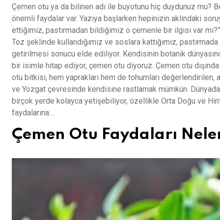
Çemen otu ya da bilinen adı ile buyotunu hiç duydunuz mu? Be
önemli faydalar var. Yazıya başlarken hepinizin aklındaki soruy
ettiğimiz, pastırmadan bildiğimiz o çemenle bir ilgisi var mı
Toz şeklinde kullandığımız ve soslara kattığımız, pastırmada 
getirilmesi sonucu elde ediliyor. Kendisinin botanik dünyası
bir isimle hitap ediyor, çemen otu diyoruz. Çemen otu dışında 
otu bitkisi, hem yaprakları hem de tohumları değerlendirilen, 
ve Yozgat çevresinde kendisine rastlamak mümkün. Dünyada i
birçok yerde kolayca yetişebiliyor, özellikle Orta Doğu ve Hin
faydalarına…
Çemen Otu Faydaları Nele