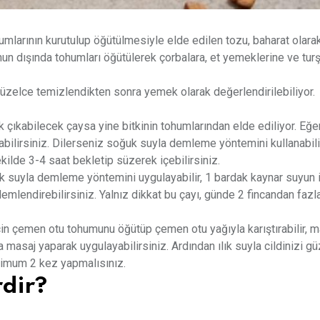
mlarının kurutulup öğütülmesiyle elde edilen tozu, baharat olara
Bunun dışında tohumları öğütülerek çorbalara, et yemeklerine ve tur
güzelce temizlendikten sonra yemek olarak değerlendirilebiliyor.
k çıkabilecek çaysa yine bitkinin tohumlarından elde ediliyor. Eğ
pabilirsiniz. Dilerseniz soğuk suyla demleme yöntemini kullanabili
ekilde 3-4 saat bekletip süzerek içebilirsiniz.
ak suyla demleme yöntemini uygulayabilir, 1 bardak kaynar suyun 
mlendirebilirsiniz. Yalnız dikkat bu çayı, günde 2 fincandan fazl
in çemen otu tohumunu öğütüp çemen otu yağıyla karıştırabilir, 
asaj yaparak uygulayabilirsiniz. Ardından ılık suyla cildinizi g
imum 2 kez yapmalısınız.
dir?