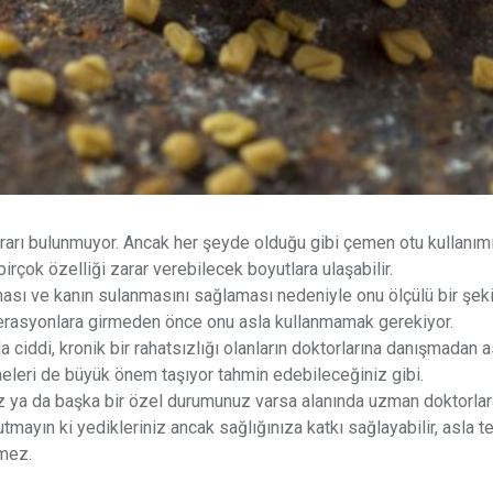
ararı bulunmuyor. Ancak her şeyde olduğu gibi çemen otu kullanım
rçok özelliği zarar verebilecek boyutlara ulaşabilir.
sı ve kanın sulanmasını sağlaması nedeniyle onu ölçülü bir şek
erasyonlara girmeden önce onu asla kullanmamak gerekiyor.
 ciddi, kronik bir rahatsızlığı olanların doktorlarına danışmadan a
tmeleri de büyük önem taşıyor tahmin edebileceğiniz gibi.
jiniz ya da başka bir özel durumunuz varsa alanında uzman doktorla
tmayın ki yedikleriniz ancak sağlığınıza katkı sağlayabilir, asla t
lmez.