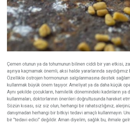
Çemen otunun ya da tohumunun bilinen ciddi bir yan etkisi, z
aşırıya kaçmamak önemli, aksi halde yararlarında saydığımız bi
Özellikle östrojen hormonunun salgılanmasına destek sağlama
kullanmak büyük önem taşıyor. Ameliyat ya da daha küçük op
Aynı şekilde çocukların, hamilelik dönemindeki kadınların ya da
kullanmaları, doktorlarının önerileri doğrultusunda hareket e
Sözün kısası, siz siz olun, herhangi bir rahatsızlığınız, aler
danışmadan herhangi bir bitkiyi tedavi amaçlı kullanmayın. Unu
bir "tedavi edici" değildir. Aman diyelim, sağlık bu, ihmale ge