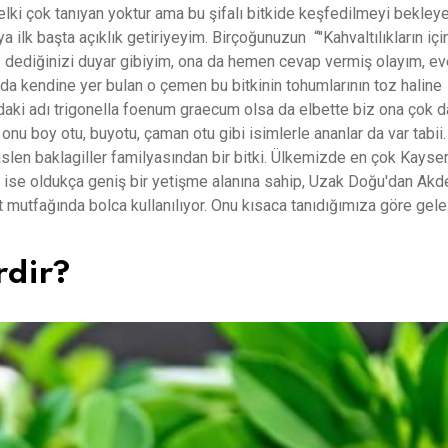
lki çok tanıyan yoktur ama bu şifalı bitkide keşfedilmeyi bekley
a ilk başta açıklık getiriyeyim. Birçoğunuzun “"Kahvaltılıkların içi
?” dediğinizi duyar gibiyim, ona da hemen cevap vermiş olayım, eve
da kendine yer bulan o çemen bu bitkinin tohumlarının toz haline
ndaki adı trigonella foenum graecum olsa da elbette biz ona çok 
onu boy otu, buyotu, çaman otu gibi isimlerle ananlar da var tabi
aslen baklagiller familyasından bir bitki. Ülkemizde en çok Kayser
se oldukça geniş bir yetişme alanına sahip, Uzak Doğu'dan Akd
t mutfağında bolca kullanılıyor. Onu kısaca tanıdığımıza göre gele
rdir?