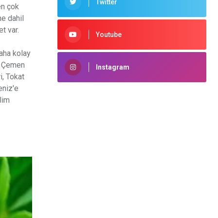
Twitter
en çok
ne dahil
t var.
Youtube
daha kolay
i. Çemen
Instagram
i, Tokat
eniz'e
lim