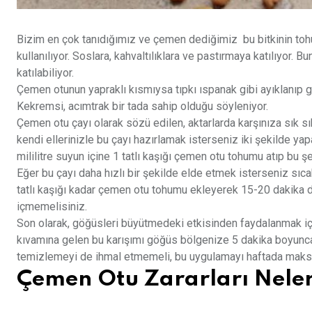
Bizim en çok tanıdığımız ve çemen dediğimiz bu bitkinin tohu
kullanılıyor. Soslara, kahvaltılıklara ve pastırmaya katılıyor. 
katılabiliyor.
Çemen otunun yapraklı kısmıysa tıpkı ıspanak gibi ayıklanıp 
Kekremsi, acımtrak bir tada sahip olduğu söyleniyor.
Çemen otu çayı olarak sözü edilen, aktarlarda karşınıza sık sı
kendi ellerinizle bu çayı hazırlamak isterseniz iki şekilde ya
mililitre suyun içine 1 tatlı kaşığı çemen otu tohumu atıp bu ş
Eğer bu çayı daha hızlı bir şekilde elde etmek isterseniz sıc
tatlı kaşığı kadar çemen otu tohumu ekleyerek 15-20 dakika de
içmemelisiniz.
Son olarak, göğüsleri büyütmedeki etkisinden faydalanmak iç
kıvamına gelen bu karışımı göğüs bölgenize 5 dakika boyunca m
temizlemeyi de ihmal etmemeli, bu uygulamayı haftada maks
Çemen Otu Zararları Neler