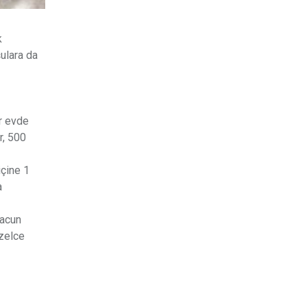
k
şulara da
er evde
r, 500
içine 1
a
macun
üzelce