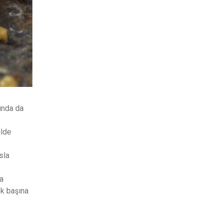
ında da
ilde
sla
ra
ek başına