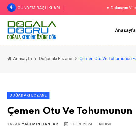
GÜNDEM BAŞLIKLARI
Dolunayın Vücu
Pla
Anasayfa
Diş Tarta
Be
Sindirim Sis
Anasayfa
Doğadaki Eczane
Çemen Otu Ve Tohumunun Fa
DOĞADAKI ECZANE
Çemen Otu Ve Tohumunun 
YAZAR
YASEMIN CANLAR
11-09-2024
1050