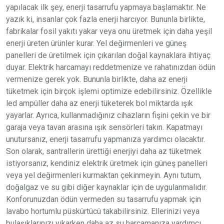
yapılacak ilk şey, enerji tasarrufu yapmaya başlamaktır. Ne
yazık ki, insanlar çok fazla enerji harcıyor. Bununla birlikte,
fabrikalar fosil yakıtı yakar veya onu üretmek için daha yeşil
enerji üreten ürünler kurar. Yel değirmenleri ve güneş
panelleri de üretilmek için çıkarılan doğal kaynaklara ihtiyaç
duyar. Elektrik harcamayı reddetmenize ve rahatınızdan ödün
vermenize gerek yok. Bununla birlikte, daha az enerji
tüketmek için birçok işlemi optimize edebilirsiniz. Özellikle
led ampüller daha az enerji tüketerek bol miktarda ışık
yayarlar. Ayrıca, kullanmadığınız cihazların fişini çekin ve bir
garaja veya tavan arasına ışık sensörleri takın. Kapatmayı
unutursanız, enerji tasarrufu yapmanıza yardımcı olacaktır.
Son olarak, santrallerin ürettiği enerjiyi daha az tüketmek
istiyorsanız, kendiniz elektrik üretmek için güneş panelleri
veya yel değirmenleri kurmaktan çekinmeyin. Aynı tutum,
doğalgaz ve su gibi diğer kaynaklar için de uygulanmalıdır.
Konforunuzdan ödün vermeden su tasarrufu yapmak için
lavabo hortumlu püskürtücü takabilirsiniz. Ellerinizi veya
bulaşıklarınızı yıkarken daha az su harcamanıza yardımcı