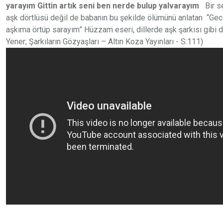
yarayım
Gittin artık seni ben nerde bulup yalvarayım
Bir se
aşk dörtlüsü değil de babanın bu şekilde ölümünü anlatan “Ge
aşkıma örtüp sarayım” Hüzzam eseri, dillerde aşk şarkısı gibi 
Yener; Şarkıların Gözyaşları – Altın Koza Yayınları - S:111)