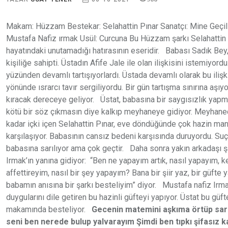
Makam: Hüzzam Bestekar: Selahattin Pınar Sanatçı: Mine Geçili
Mustafa Nafiz ırmak Usül: Curcuna Bu Hüzzam şarkı Selahattin 
hayatındaki unutamadığı hatırasının eseridir. Babası Sadık Bey, 
kişiliğe sahipti. Üstadın Afife Jale ile olan ilişkisini istemiyordu.
yüzünden devamlı tartışıyorlardı. Üstada devamlı olarak bu ilişk
yönünde ısrarcı tavır sergiliyordu. Bir gün tartışma sınırına aşıyor
kıracak dereceye geliyor. Üstat, babasına bir saygısızlık yap
kötü bir söz çıkmasın diye kalkıp meyhaneye gidiyor. Meyhan
kadar içki içen Selahattin Pınar, eve döndüğünde çok hazin man
karşılaşıyor. Babasının cansız bedeni karşısında duruyordu. Suç
babasına sarılıyor ama çok geçtir. Daha sonra yakın arkadaşı ş
Irmak’ın yanına gidiyor: “Ben ne yapayım artık, nasıl yapayım, k
affettireyim, nasıl bir şey yapayım? Bana bir şiir yaz, bir güfte
babamın anısına bir şarkı besteliyim” diyor. Mustafa nafiz Irm
duygularını dile getiren bu hazinli güfteyi yapıyor. Üstat bu gü
makamında besteliyor.
Gecenin matemini aşkıma örtüp sa
seni ben nerede bulup yalvarayım
Şimdi ben tıpkı şifasız 