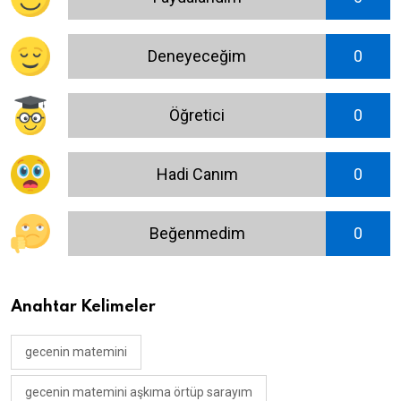
Deneyeceğim
0
Öğretici
0
Hadi Canım
0
Beğenmedim
0
Anahtar Kelimeler
gecenin matemini
gecenin matemini aşkıma örtüp sarayım