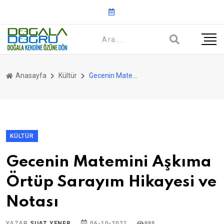
Anasayfa
Kültür
Gecenin Matemini Aşkıma Örtüp Sarayım Hikayesi ve Notası
KÜLTÜR
Gecenin Matemini Aşkıma
Örtüp Sarayım Hikayesi ve
Notası
YAZAR
SUAT YENER
06-10-2021
988