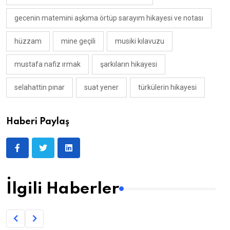
gecenin matemini aşkıma örtüp sarayım hikayesi ve notası
hüzzam
mine geçili
musiki kılavuzu
mustafa nafiz ırmak
şarkıların hikayesi
selahattin pınar
suat yener
türkülerin hikayesi
Haberi Paylaş
İlgili Haberler