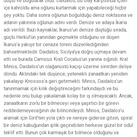
düştü ve boğularak öldü. Daidalos, bu olay karşısında içten
içe kahroldu ama oğlunu kurtarmak için yapabileceği hiçbir
şey yoktu. Daha sonra oğlunun boğulduğu deniz noktasına ve
adanın yakınına oğlunun adını verdi. Denize ve adaya İkaria
adı verildi. Bazı kaynaklar, İkarus’un denize düştüğü sırada,
güçlü Herkül’ün yanından geçmekte olduğunu ve düşen
İkarus’a yakışır bir cenaze töreni düzenlediğinden
bahsetmektedir. Daidalos, Sicilya’ya doğru uçmaya devam
etti ve burada Camicus Kralı Cocalus’un yanına sığındı. Kral
Minos, Daidalos’un olağanüstü kaçışı üzerine sinirden deliye
döndü. Aklındaki tek düşünce, yetenekli zanaatkarı yeniden
yakalayıp Knossos’a geri getirmekti. Minos, Daidalos’un
tanınmamak için kılık değiştireceğini farkındaydı ve bu
nedenle onu bulup yakalamak kolay bir iş olmayacaktı. Ancak,
zanaatkarın zorlu bir bilmeceyi veya şaşırtıcı bir görevi
reddedemeyeceğinin de bilincindeydi. Minos, Daidalos’u
aramak için Girit’ten yola çıktı ve nereye giderse gitsin, spiral
bir deniz kabuğundan iplik geçirebilen herkese güzel bir ödül
teklif etti. Bunun çok karmaşık bir bilmece olduğunu ve