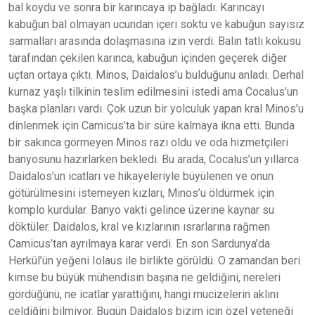
bal koydu ve sonra bir karıncaya ip bağladı. Karıncayı
kabuğun bal olmayan ucundan içeri soktu ve kabuğun sayısız
sarmalları arasında dolaşmasına izin verdi. Balın tatlı kokusu
tarafından çekilen karınca, kabuğun içinden geçerek diğer
uçtan ortaya çıktı. Minos, Daidalos’u bulduğunu anladı. Derhal
kurnaz yaşlı tilkinin teslim edilmesini istedi ama Cocalus’un
başka planları vardı. Çok uzun bir yolculuk yapan kral Minos’u
dinlenmek için Camicus’ta bir süre kalmaya ikna etti. Bunda
bir sakınca görmeyen Minos razı oldu ve oda hizmetçileri
banyosunu hazırlarken bekledi. Bu arada, Cocalus’un yıllarca
Daidalos’un icatları ve hikayeleriyle büyülenen ve onun
götürülmesini istemeyen kızları, Minos’u öldürmek için
komplo kurdular. Banyo vakti gelince üzerine kaynar su
döktüler. Daidalos, kral ve kızlarının ısrarlarına rağmen
Camicus’tan ayrılmaya karar verdi. En son Sardunya’da
Herkül’ün yeğeni Iolaus ile birlikte görüldü. O zamandan beri
kimse bu büyük mühendisin başına ne geldiğini, nereleri
gördüğünü, ne icatlar yarattığını, hangi mucizelerin aklını
çeldiğini bilmiyor. Bugün Daidalos bizim için özel yeteneği