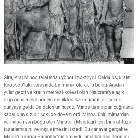
Girit, Kral Minos tarafından yönetilmekteydi. Daidalos, kralın
Knossos’taki sarayında bir mimar olarak iş buldu. Aradan
yıllar geçti ve kralın metresi-kölesi olan Naucrate’ye aşık
olup onunla evlendi. Bu evlilikten İkarus isimli bir çocuk
dünyaya geldi. Daidalos’un hayatı, Minos tarafından çağrılana
kadar olaysız bir şekilde devam etti. Minos, ünlü mimardan
yarı insan yarı boğa olan Minotor (Minotaur) için bir mahfaza
tasarlamasını ve inşa etmesini istedi. Bu canavar gerçekte
Minos’un karısı Pasiphae’nin oğluydu, ama kraldan değil idi.