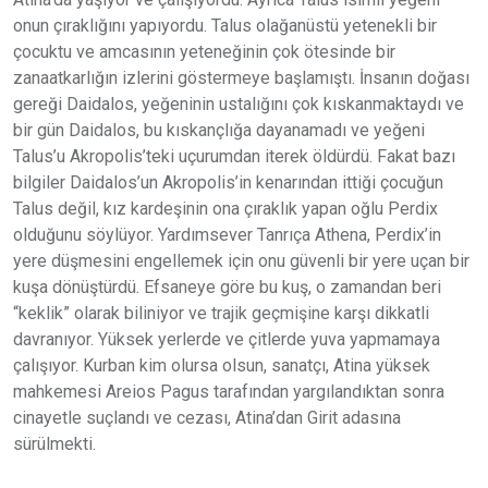
onun çıraklığını yapıyordu. Talus olağanüstü yetenekli bir
çocuktu ve amcasının yeteneğinin çok ötesinde bir
zanaatkarlığın izlerini göstermeye başlamıştı. İnsanın doğası
gereği Daidalos, yeğeninin ustalığını çok kıskanmaktaydı ve
bir gün Daidalos, bu kıskançlığa dayanamadı ve yeğeni
Talus’u Akropolis’teki uçurumdan iterek öldürdü. Fakat bazı
bilgiler Daidalos’un Akropolis’in kenarından ittiği çocuğun
Talus değil, kız kardeşinin ona çıraklık yapan oğlu Perdix
olduğunu söylüyor. Yardımsever Tanrıça Athena, Perdix’in
yere düşmesini engellemek için onu güvenli bir yere uçan bir
kuşa dönüştürdü. Efsaneye göre bu kuş, o zamandan beri
“keklik” olarak biliniyor ve trajik geçmişine karşı dikkatli
davranıyor. Yüksek yerlerde ve çitlerde yuva yapmamaya
çalışıyor. Kurban kim olursa olsun, sanatçı, Atina yüksek
mahkemesi Areios Pagus tarafından yargılandıktan sonra
cinayetle suçlandı ve cezası, Atina’dan Girit adasına
sürülmekti.