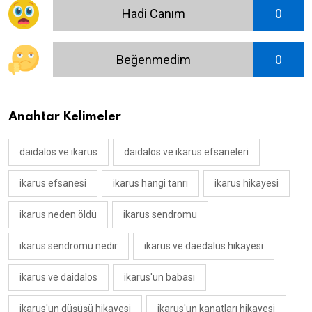
Hadi Canım
0
Beğenmedim
0
Anahtar Kelimeler
daidalos ve ikarus
daidalos ve ikarus efsaneleri
ikarus efsanesi
ikarus hangi tanrı
ikarus hikayesi
ikarus neden öldü
ikarus sendromu
ikarus sendromu nedir
ikarus ve daedalus hikayesi
ikarus ve daidalos
ikarus'un babası
ikarus'un düşüşü hikayesi
ikarus'un kanatları hikayesi