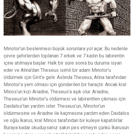
Minotor’un beslenmesi büyük sorunlara yol açar. Bu nedenle
çevre şehirlerden toplanan 7 erkek ve 7 kadın bu labirentin
içine atılmaya başlar. Halk bir süre sonra bu duruma isyan
eder ve Atina’dan Theseus isimli bir adam Minotor’u
öldürmek için Girit’e gelir. Aslında Theseus, Atina tarafından
Minotor’a yem olması için gönderilen bir haraçtır. Ancak kral
Minos’un kızı Ariadne, Theseus’a aşık olur. Ariadne,
Theseus’un Minotor’u öldürmesi ve labirentten çıkması için
Daidalos’tan yardım ister. Theseus’un, Minotor’un
öldürmesine ve Ariadne ile kaçmasına yardım eden Daidalos
ve oğlu İkarus, kral Minos tarafından bir kuleye kapatılırlar.
Buraya kadar okuduysanız sakın pes etmeyin çünkü İkarusun