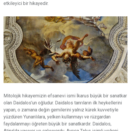
etkileyici bir hikayedir.
Mitolojik hikayemizin efsanevi ismi İkarus büyük bir sanatkar
olan Daidalos’un oğludur. Daidalos tanrıların ilk heykellerini
yapan, o zamana değin gemilerini yalnız kürek kuvvetiyle
yüzdüren Yunanlılara, yelken kullanmayı ve rüzgardan
faydalanmayı öğreten büyük bir sanatkardır. Daidalos,
Atina’da yaşıyor ve çalışıyordu. Ayrıca Talus isimli yeğeni