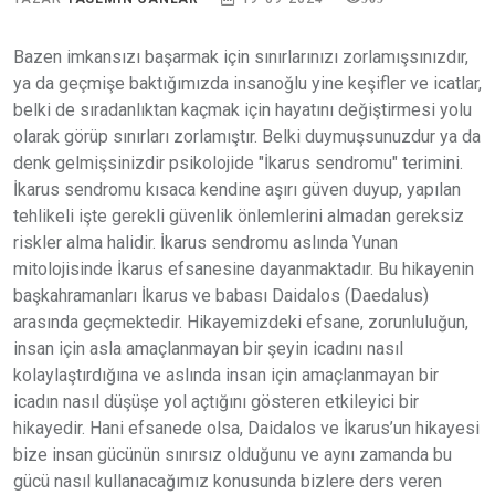
Bazen imkansızı başarmak için sınırlarınızı zorlamışsınızdır,
ya da geçmişe baktığımızda insanoğlu yine keşifler ve icatlar,
belki de sıradanlıktan kaçmak için hayatını değiştirmesi yolu
olarak görüp sınırları zorlamıştır. Belki duymuşsunuzdur ya da
denk gelmişsinizdir psikolojide "İkarus sendromu" terimini.
İkarus sendromu kısaca kendine aşırı güven duyup, yapılan
tehlikeli işte gerekli güvenlik önlemlerini almadan gereksiz
riskler alma halidir. İkarus sendromu aslında Yunan
mitolojisinde İkarus efsanesine dayanmaktadır. Bu hikayenin
başkahramanları İkarus ve babası Daidalos (Daedalus)
arasında geçmektedir. Hikayemizdeki efsane, zorunluluğun,
insan için asla amaçlanmayan bir şeyin icadını nasıl
kolaylaştırdığına ve aslında insan için amaçlanmayan bir
icadın nasıl düşüşe yol açtığını gösteren etkileyici bir
hikayedir. Hani efsanede olsa, Daidalos ve İkarus’un hikayesi
bize insan gücünün sınırsız olduğunu ve aynı zamanda bu
gücü nasıl kullanacağımız konusunda bizlere ders veren