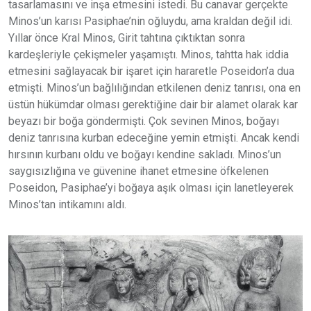
tasarlamasını ve inşa etmesini istedi. Bu canavar gerçekte
Minos’un karısı Pasiphae’nin oğluydu, ama kraldan değil idi.
Yıllar önce Kral Minos, Girit tahtına çıktıktan sonra
kardeşleriyle çekişmeler yaşamıştı. Minos, tahtta hak iddia
etmesini sağlayacak bir işaret için hararetle Poseidon’a dua
etmişti. Minos’un bağlılığından etkilenen deniz tanrısı, ona en
üstün hükümdar olması gerektiğine dair bir alamet olarak kar
beyazı bir boğa göndermişti. Çok sevinen Minos, boğayı
deniz tanrısına kurban edeceğine yemin etmişti. Ancak kendi
hırsının kurbanı oldu ve boğayı kendine sakladı. Minos’un
saygısızlığına ve güvenine ihanet etmesine öfkelenen
Poseidon, Pasiphae’yi boğaya aşık olması için lanetleyerek
Minos’tan intikamını aldı.