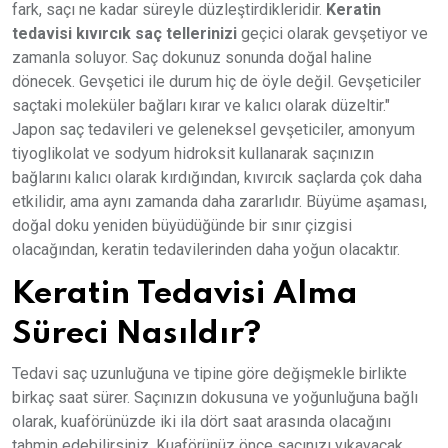
fark, saçı ne kadar süreyle düzleştirdikleridir.
Keratin
tedavisi kıvırcık saç tellerinizi
geçici olarak gevşetiyor ve
zamanla soluyor. Saç dokunuz sonunda doğal haline
dönecek. Gevşetici ile durum hiç de öyle değil. Gevşeticiler
saçtaki moleküler bağları kırar ve kalıcı olarak düzeltir."
Japon saç tedavileri ve geleneksel gevşeticiler, amonyum
tiyoglikolat ve sodyum hidroksit kullanarak saçınızın
bağlarını kalıcı olarak kırdığından, kıvırcık saçlarda çok daha
etkilidir, ama aynı zamanda daha zararlıdır. Büyüme aşaması,
doğal doku yeniden büyüdüğünde bir sınır çizgisi
olacağından, keratin tedavilerinden daha yoğun olacaktır.
Keratin Tedavisi Alma
Süreci Nasıldır?
Tedavi saç uzunluğuna ve tipine göre değişmekle birlikte
birkaç saat sürer. Saçınızın dokusuna ve yoğunluğuna bağlı
olarak, kuaförünüzde iki ila dört saat arasında olacağını
tahmin edebilirsiniz. Kuaförünüz önce saçınızı yıkayacak,