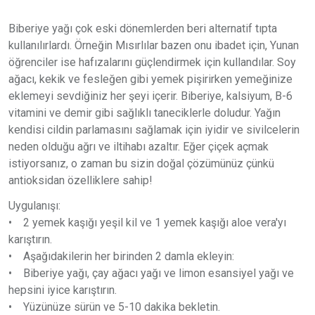
Biberiye yağı çok eski dönemlerden beri alternatif tıpta
kullanılırlardı. Örneğin Mısırlılar bazen onu ibadet için, Yunan
öğrenciler ise hafızalarını güçlendirmek için kullandılar. Soy
ağacı, kekik ve fesleğen gibi yemek pişirirken yemeğinize
eklemeyi sevdiğiniz her şeyi içerir. Biberiye, kalsiyum, B-6
vitamini ve demir gibi sağlıklı taneciklerle doludur. Yağın
kendisi cildin parlamasını sağlamak için iyidir ve sivilcelerin
neden olduğu ağrı ve iltihabı azaltır. Eğer çiçek açmak
istiyorsanız, o zaman bu sizin doğal çözümünüz çünkü
antioksidan özelliklere sahip!
Uygulanışı:
• 2 yemek kaşığı yeşil kil ve 1 yemek kaşığı aloe vera'yı
karıştırın.
• Aşağıdakilerin her birinden 2 damla ekleyin:
• Biberiye yağı, çay ağacı yağı ve limon esansiyel yağı ve
hepsini iyice karıştırın.
• Yüzünüze sürün ve 5-10 dakika bekletin.