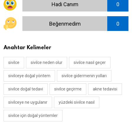
Hadi Canım
0
Beğenmedim
0
Anahtar Kelimeler
sivilce
sivilce neden olur
sivilce nasıl geçer
sivilceye doğal yöntem
sivilce gidermenin yolları
sivilce doğal tedavi
sivilce geçirme
akne tedavisi
sivilceye ne uygulanır
yüzdeki sivilce nasıl
sivilce için doğal yöntemler