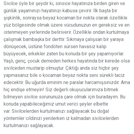
Sivilce öyle bir şeydir ki, sinsice hayatınıza birden giren ve
günlük yaşamınızı hayatınızı kabusa çevirir. İlk başta bir
şişkinlik, sonraysa beyaz kocaman bir nokta olarak özellikle
yüz bölgesinde olmak üzere vücudunuzun en gereksiz ve en
istenmeyen yerlerinde beliriverir. Özellikle ondan kurtulmaya
çalışmak bambaşka bir derttir. Sıkmaya çalışsan bir yaraya
dönüşecek, üstüne fondöten sürsen havasız kalıp
büyüyecek, erkekler zaten bu konuda bir şey yapamıyorlar.
Yaşlı, genç, çocuk demeden herkes hayatında bir kerede olsa
sivilceden mustarip olmuştur. Çıktığı anda siz hiçbir şey
yapmasanız bile o kocaman beyaz nokta seni sürekli taciz
edecektir. Bu uğurda eminim ne paralar harcamışsınızdır. Ama
hiç endişe etmeyin! Siz değerli okuyucularımıza bitmek
bilmeyen sivilce sorununuza çare olmak için buradayım. Bu
konuda yapabileceğimiz umut verici şeyler elbette
var. Sivilcelerden kurtulmanızı sağlayacak bu doğal
yöntemler cildinizi yenilerken iz kalmadan sivilcelerden
kurtulmanızı sağlayacak.