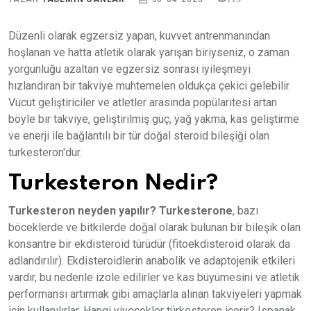
Düzenli olarak egzersiz yapan, kuvvet antrenmanından
hoşlanan ve hatta atletik olarak yarışan biriyseniz, o zaman
yorgunluğu azaltan ve egzersiz sonrası iyileşmeyi
hızlandıran bir takviye muhtemelen oldukça çekici gelebilir.
Vücut geliştiriciler ve atletler arasında popülaritesi artan
böyle bir takviye, geliştirilmiş güç, yağ yakma, kas geliştirme
ve enerji ile bağlantılı bir tür doğal steroid bileşiği olan
turkesteron'dur.
Turkesteron Nedir?
Turkesteron neyden yapılır?
Turkesterone
, bazı
böceklerde ve bitkilerde doğal olarak bulunan bir bileşik olan
konsantre bir ekdisteroid türüdür (fitoekdisteroid olarak da
adlandırılır). Ekdisteroidlerin anabolik ve adaptojenik etkileri
vardır, bu nedenle izole edilirler ve kas büyümesini ve atletik
performansı artırmak gibi amaçlarla alınan takviyeleri yapmak
için kullanılırlar. Hangi yiyecekler türkesteron içerir? Ispanak,