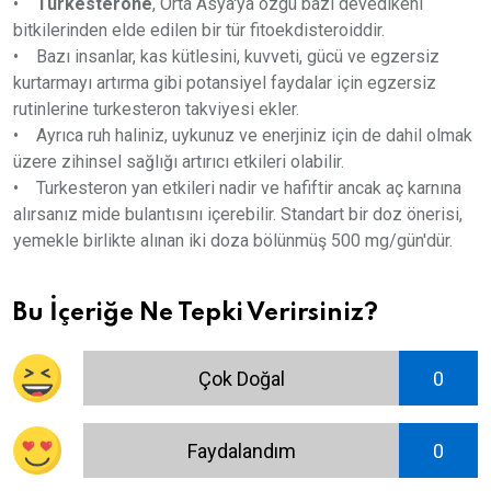
•
Turkesterone
, Orta Asya'ya özgü bazı devedikeni
bitkilerinden elde edilen bir tür fitoekdisteroiddir.
• Bazı insanlar, kas kütlesini, kuvveti, gücü ve egzersiz
kurtarmayı artırma gibi potansiyel faydalar için egzersiz
rutinlerine turkesteron takviyesi ekler.
• Ayrıca ruh haliniz, uykunuz ve enerjiniz için de dahil olmak
üzere zihinsel sağlığı artırıcı etkileri olabilir.
• Turkesteron yan etkileri nadir ve hafiftir ancak aç karnına
alırsanız mide bulantısını içerebilir. Standart bir doz önerisi,
yemekle birlikte alınan iki doza bölünmüş 500 mg/gün'dür.
Bu İçeriğe Ne Tepki Verirsiniz?
Çok Doğal
0
Faydalandım
0