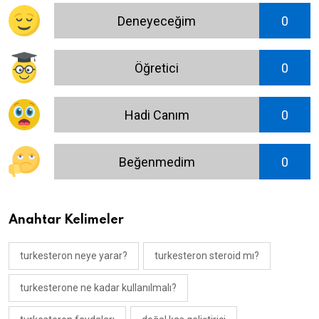
Deneyeceğim
0
Öğretici
0
Hadi Canım
0
Beğenmedim
0
Anahtar Kelimeler
turkesteron neye yarar?
turkesteron steroid mı?
turkesterone ne kadar kullanılmalı?