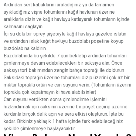
Ardından sert kabuklarını araladığınız ya da tamamen
ayıkladığınız vişne tohumlarını kağıt havlunun üzerine
aralıklarla dizin ve kağıt havluyu katlayarak tohumların içinde
kalmasını sağlayın.
İçi su dolu bir sprey şişesiyle kağıt havluyu güzelce ıslatın
ve ardından ıslak kağıt havluyu buzdolabı poşetine koyup
buzdolabına kaldırın.
Buzdolabında bu şekilde 7 gün bekletip ardından tohumları
çimlenmeye devam edebilecekleri bir saksıya alın. Önce
saksıyı torf bakımından zengin bahçe toprağı ile doldurun
Saksıdaki toprağın üzerine tohumları dizip üzerini çok az bir
miktar toprakla örtün ve can suyunu verin. (Tohumların üzerini
toprakla çok kapatmayın ki hava alabilsinler)
Can suyunu verdikten sonra çimlendirme işlemini
hızlandırmak için saksının üzerine bir poşet geçirip üzerine
kürdanla birçok delik açın ve sera etkisi oluşturun. İşte bu
kadar. Bitkiniz yaklaşık 1 hafta içinde fark edebileceğiniz
şekilde çimlenmeye başlayacaktır