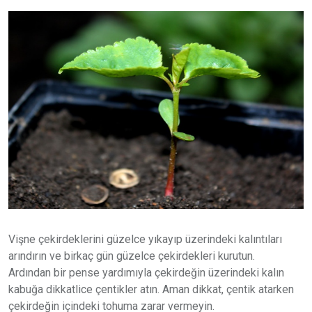
Vişne çekirdeklerini güzelce yıkayıp üzerindeki kalıntıları
arındırın ve birkaç gün güzelce çekirdekleri kurutun.
Ardından bir pense yardımıyla çekirdeğin üzerindeki kalın
kabuğa dikkatlice çentikler atın. Aman dikkat, çentik atarken
çekirdeğin içindeki tohuma zarar vermeyin.