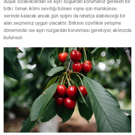
düşük sıcaklıklardan ve aşırı soğuktan korumanız gereken bir
bitki. Ilıman iklimi sevdiği bilinen vişne için mümkünse
serinde kalacak ancak gün ışığını da rahatça alabileceği bir
alan seçmeniz uygun olacaktır. Bitkinin özellikle yetişme
döneminde ise aşırı rüzgardan korunması gerekiyor, aklınızda
bulunsun.