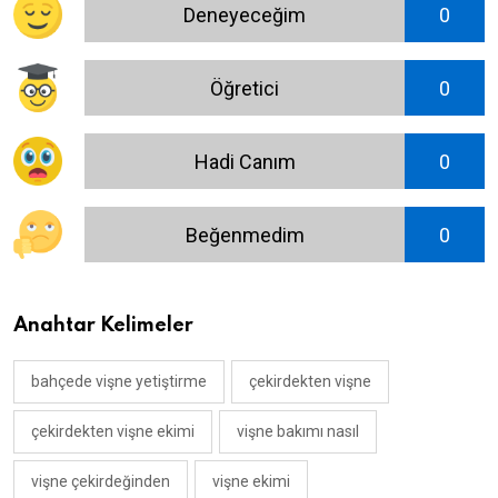
Deneyeceğim
0
Öğretici
0
Hadi Canım
0
Beğenmedim
0
Anahtar Kelimeler
bahçede vişne yetiştirme
çekirdekten vişne
çekirdekten vişne ekimi
vişne bakımı nasıl
vişne çekirdeğinden
vişne ekimi