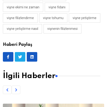
vişne ekimi ne zaman
vişne fidanı
vişne filizlendirme
vişne tohumu
vişne yetiştirme
vişne yetiştirme nasıl
vişnenin filizlenmesi
Haberi Paylaş
İlgili Haberler