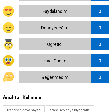
Faydalandım
0
Deneyeceğim
0
Öğretici
0
Hadi Canım
0
Beğenmedim
0
Anahtar Kelimeler
francisco goya hayatı
francisco goya biyografisi