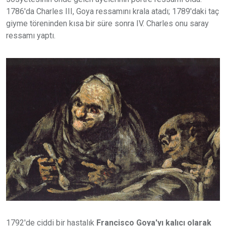
1786'da Charles III, Goya ressamını krala atadı; 1789'daki taç
giyme töreninden kısa bir süre sonra IV. Charles onu saray
ressamı yaptı.
1792'de ciddi bir hastalık
Francisco Goya'yı kalıcı olarak