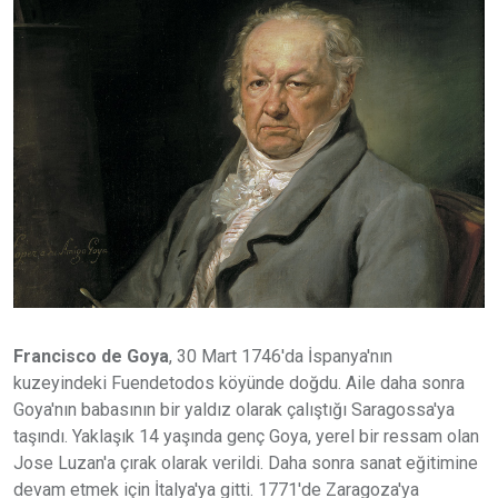
Francisco de Goya
, 30 Mart 1746'da İspanya'nın
kuzeyindeki Fuendetodos köyünde doğdu. Aile daha sonra
Goya'nın babasının bir yaldız olarak çalıştığı Saragossa'ya
taşındı. Yaklaşık 14 yaşında genç Goya, yerel bir ressam olan
Jose Luzan'a çırak olarak verildi. Daha sonra sanat eğitimine
devam etmek için İtalya'ya gitti. 1771'de Zaragoza'ya