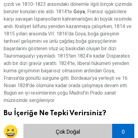
çizdi ve 1810-1823 arasındaki dönemle ilgili birçok çizimde
benzer konuları ele aldı. 1814'te
Goya
, Fransız işgalcilere
karşı savaşan İspanyolların kahramanlığını iki büyük resimde
andı. Kraliyet lütfunu yeniden kazanmaya çalışırken, 1814 ve
1815 yılları arasında VII. 1816'da Goya, boğa güreşinin
tarihsel gelişimini ve ünlü çağdaş boğa güreşçilerinin
başarılarını gösteren otuz üç baskıdan oluşan bir dizi
Tauromaquia'yı yayınladı. 1815'ten 1824'e kadar Disparates
adlı bir dizi gravür yarattı. 1824'te, liberal hükümeti yeniden
kurma girişiminin başarısız olmasının ardından Goya,
Fransa'da gönüllü sürgüne gitti. Bordeaux'ya yerleşti ve 16
Nisan 1828'de ölümüne kadar orada çalışmaya devam etti.
Bugün en iyi resimlerinin çoğu Madrid'in Prado sanat
müzesinde sergileniyor.
Bu İçeriğe Ne Tepki Verirsiniz?
Çok Doğal
0