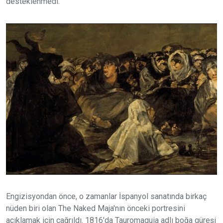
desteklenmedi.
Engizisyondan önce, o zamanlar İspanyol sanatında birkaç
nüden biri olan The Naked Maja'nın önceki portresini
açıklamak için çağrıldı. 1816'da Tauromaquia adlı boğa güreşi