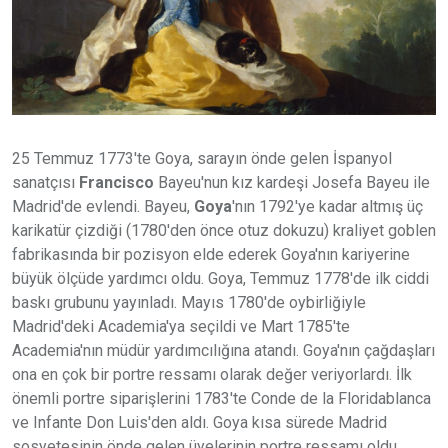
25 Temmuz 1773'te Goya, sarayın önde gelen İspanyol
sanatçısı
Francisco
Bayeu'nun kız kardeşi Josefa Bayeu ile
Madrid'de evlendi. Bayeu,
Goya
'nın 1792'ye kadar altmış üç
karikatür çizdiği (1780'den önce otuz dokuzu) kraliyet goblen
fabrikasında bir pozisyon elde ederek Goya'nın kariyerine
büyük ölçüde yardımcı oldu. Goya, Temmuz 1778'de ilk ciddi
baskı grubunu yayınladı. Mayıs 1780'de oybirliğiyle
Madrid'deki Academia'ya seçildi ve Mart 1785'te
Academia'nın müdür yardımcılığına atandı. Goya'nın çağdaşları
ona en çok bir portre ressamı olarak değer veriyorlardı. İlk
önemli portre siparişlerini 1783'te Conde de la Floridablanca
ve Infante Don Luis'den aldı. Goya kısa sürede Madrid
sosyetesinin önde gelen üyelerinin portre ressamı oldu.