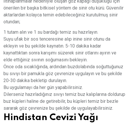
İltihaplanmalar nedeniyle oluşan göz kapağı düşüklüğü için
önerilen bir başka bitkisel yöntem de sinir otu kürü. Güvenilir
aktarlardan kolayca temin edebileceğiniz kurutulmuş sinir
otundan;
1 tutam alın ve 1 su bardağı temiz su hazırlayın.
Suyu ufak bir sos tenceresine alıp inine sinir otunu da
ekleyin ve bu şekilde kaynatın. 5-10 dakika kadar
kaynattıktan sonra karışımı süzerek sinir otlarını ayırın ve
elde ettiğiniz sıvının soğumasını bekleyin.
Önce oda sıcaklığında, ardından buzdolabında soğuttuğunuz
bu sıvıyı bir pamukla göz çevrenize uygulayın ve bu şekilde
20-30 dakika bekletip durulayın.
Bu uygulamayı da her gün yapabilirsiniz.
Dilerseniz hazırladığınız sıvıyı temiz buz kalıplarına doldurup
buz küpleri haline de getirebilir, bu küpleri temiz bir bezle
sararak göz çevrenize bu şekilde de uygulayabilirsiniz.
Hindistan Cevizi Yağı