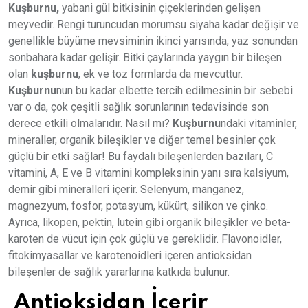
Kuşburnu,
yabani gül bitkisinin çiçeklerinden gelişen
meyvedir. Rengi turuncudan morumsu siyaha kadar değişir ve
genellikle büyüme mevsiminin ikinci yarısında, yaz sonundan
sonbahara kadar gelişir. Bitki çaylarında yaygın bir bileşen
olan
kuşburnu
, ek ve toz formlarda da mevcuttur.
Kuşburnu
nun bu kadar elbette tercih edilmesinin bir sebebi
var o da, çok çeşitli sağlık sorunlarının tedavisinde son
derece etkili olmalarıdır. Nasıl mı?
Kuşburnu
ndaki vitaminler,
mineraller, organik bileşikler ve diğer temel besinler çok
güçlü bir etki sağlar! Bu faydalı bileşenlerden bazıları, C
vitamini, A, E ve B vitamini kompleksinin yanı sıra kalsiyum,
demir gibi mineralleri içerir. Selenyum, manganez,
magnezyum, fosfor, potasyum, kükürt, silikon ve çinko.
Ayrıca, likopen, pektin, lutein gibi organik bileşikler ve beta-
karoten de vücut için çok güçlü ve gereklidir. Flavonoidler,
fitokimyasallar ve karotenoidleri içeren antioksidan
bileşenler de sağlık yararlarına katkıda bulunur.
Antioksidan İçerir