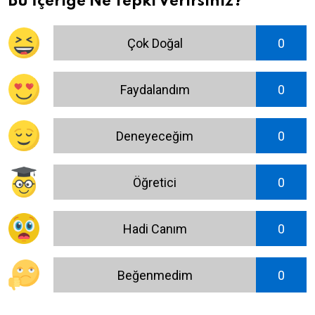
Bu İçeriğe Ne Tepki Verirsiniz?
Çok Doğal
0
Faydalandım
0
Deneyeceğim
0
Öğretici
0
Hadi Canım
0
Beğenmedim
0