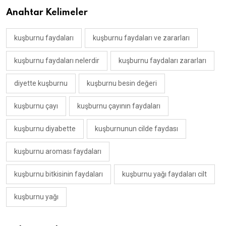
Anahtar Kelimeler
kuşburnu faydaları
kuşburnu faydaları ve zararları
kuşburnu faydaları nelerdir
kuşburnu faydaları zararları
diyette kuşburnu
kuşburnu besin değeri
kuşburnu çayı
kuşburnu çayının faydaları
kuşburnu diyabette
kuşburnunun cilde faydası
kuşburnu aroması faydaları
kuşburnu bitkisinin faydaları
kuşburnu yağı faydaları cilt
kuşburnu yağı