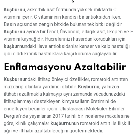
Kuşburnu
, askorbik asit formunda yüksek miktarda C
vitamini içerir. C vitamininin kendisi bir antioksidan iken.
Besin açısından zengin bitkide bulunan tek bitki değildir.
Kuşburnu
ayrıca bir fenol, flavonoid, ellagik asit, likopen ve E
vitamini kaynağıdır. Hücrelerinizi hasardan korudukları için
kuşburnu
ndaki ilave antioksidanlar kanser ve kalp hastalığı
gibi ciddi kronik hastalıklara karşı koruma sağlayabilir.
Enflamasyonu Azaltabilir
Kuşburnu
ndaki iltihap önleyici özellikler, romatoid artritten
muzdarip olanlara yardımcı olabilir.
Kuşburnu
, yalnızca
iltihabı azaltmakla kalmayıp aynı zamanda vücudunuzdaki
iltihaplanmayı destekleyen kimyasalların üretimini de
engelleyen besinler içerir. Uluslararası Moleküler Bilimler
Dergisi'nde yayınlanan 2017 tarihli bir inceleme makalesine
göre, klinik çalışmalar
kuşburnu
nun romatoid artrit ile ilişkili
ağrı ve iltihabı azaltabileceğini göstermektedir.