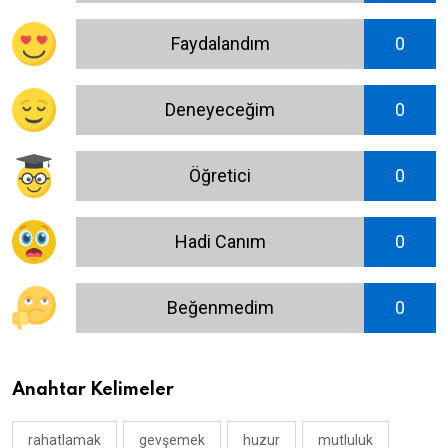
Faydalandım
0
Deneyeceğim
0
Öğretici
0
Hadi Canım
0
Beğenmedim
0
Anahtar Kelimeler
rahatlamak
gevşemek
huzur
mutluluk