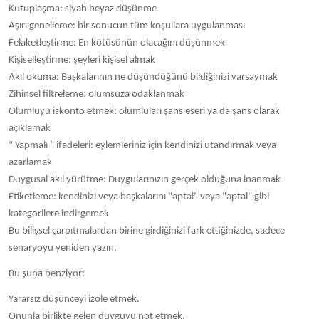
Kutuplaşma: siyah beyaz düşünme
Aşırı genelleme: bir sonucun tüm koşullara uygulanması
Felaketleştirme: En kötüsünün olacağını düşünmek
Kişiselleştirme: şeyleri kişisel almak
Akıl okuma: Başkalarının ne düşündüğünü bildiğinizi varsaymak
Zihinsel filtreleme: olumsuza odaklanmak
Olumluyu iskonto etmek: olumluları şans eseri ya da şans olarak
açıklamak
“ Yapmalı ” ifadeleri: eylemleriniz için kendinizi utandırmak veya
azarlamak
Duygusal akıl yürütme: Duygularınızın gerçek olduğuna inanmak
Etiketleme: kendinizi veya başkalarını "aptal" veya "aptal" gibi
kategorilere indirgemek
Bu bilişsel çarpıtmalardan birine girdiğinizi fark ettiğinizde, sadece
senaryoyu yeniden yazın.
Bu şuna benziyor:
Yararsız düşünceyi izole etmek.
Onunla birlikte gelen duyguyu not etmek.