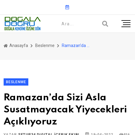
Anasayfa
Beslenme
Ramazan’da Sizi Asla Susatmayacak Yiyecekleri Açıklıyoruz
BESLENME
Ramazan’da Sizi Asla
Susatmayacak Yiyecekleri
Açıklıyoruz
YAZAR
SETUP34 DIGITAL İÇERIK EKIBI
19-04-2022
816