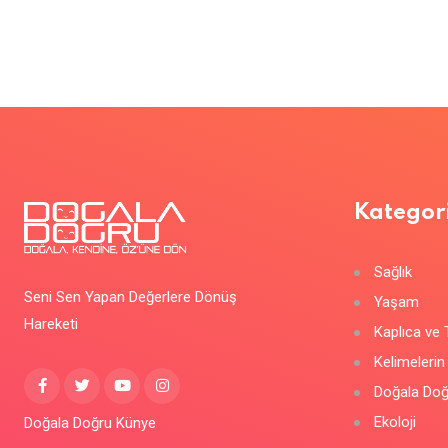
Kategori
Sağlık
Seni Sen Yapan Değerlere Dönüş
Yaşam
Hareketi
Kaplıca ve 
Kelimelerin
Doğala Doğ
Ekoloji
Doğala Doğru Künye