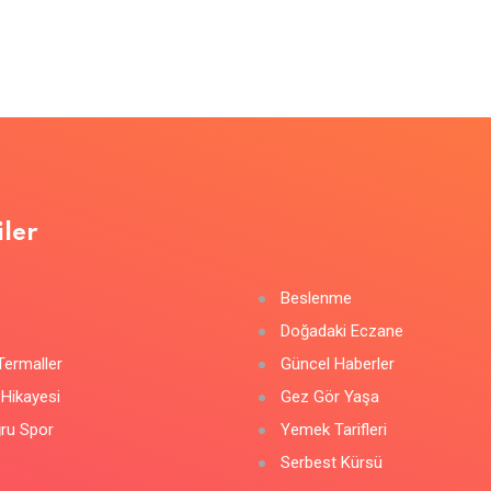
ler
Beslenme
Doğadaki Eczane
Termaller
Güncel Haberler
 Hikayesi
Gez Gör Yaşa
ru Spor
Yemek Tarifleri
Serbest Kürsü