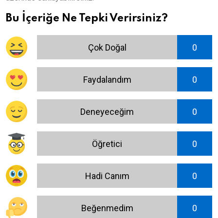
Bu İçeriğe Ne Tepki Verirsiniz?
Çok Doğal
0
Faydalandım
0
Deneyeceğim
0
Öğretici
0
Hadi Canım
0
Beğenmedim
0