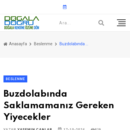
Anasayfa
Beslenme
Buzdolabında Saklamamanız Gereken Yiyecekler
BESLENME
Buzdolabında
Saklamamanız Gereken
Yiyecekler
YAZAR
YASEMIN CANLAR
17-10-2024
829