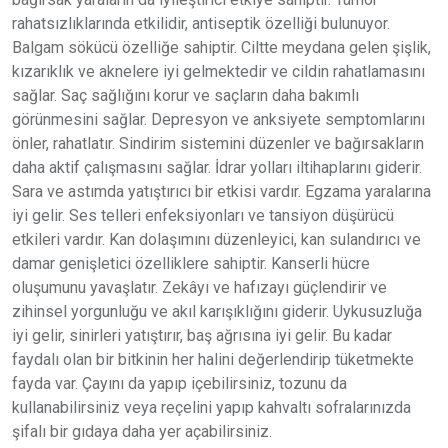
rahatsızlıklarında etkilidir, antiseptik özelliği bulunuyor.
Balgam sökücü özelliğe sahiptir. Ciltte meydana gelen şişlik,
kızarıklık ve aknelere iyi gelmektedir ve cildin rahatlamasını
sağlar. Saç sağlığını korur ve saçların daha bakımlı
görünmesini sağlar. Depresyon ve anksiyete semptomlarını
önler, rahatlatır. Sindirim sistemini düzenler ve bağırsakların
daha aktif çalışmasını sağlar. İdrar yolları iltihaplarını giderir.
Sara ve astımda yatıştırıcı bir etkisi vardır. Egzama yaralarına
iyi gelir. Ses telleri enfeksiyonları ve tansiyon düşürücü
etkileri vardır. Kan dolaşımını düzenleyici, kan sulandırıcı ve
damar genişletici özelliklere sahiptir. Kanserli hücre
oluşumunu yavaşlatır. Zekâyı ve hafızayı güçlendirir ve
zihinsel yorgunluğu ve akıl karışıklığını giderir. Uykusuzluğa
iyi gelir, sinirleri yatıştırır, baş ağrısına iyi gelir. Bu kadar
faydalı olan bir bitkinin her halini değerlendirip tüketmekte
fayda var. Çayını da yapıp içebilirsiniz, tozunu da
kullanabilirsiniz veya reçelini yapıp kahvaltı sofralarınızda
şifalı bir gıdaya daha yer açabilirsiniz.