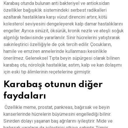
Karabaş otunda bulunan anti bakteriyel ve antioksidan
özellikler bağışıklık sistemindeki serbest radikalleri
azaltarak hastalıklara karşı vücut direncini artırır, kötü
kolesterol seviyesini dengeleyerek kalp damar hastalıklarını
engeller. Ayrıca sinüzit, öksürük, kronik nezle ve ateşli soğuk
algınlığı tedavisinde yararlanılır. Sinir hücrelerini yatıştırarak
sakinleştirici özelliğiyle de çok tercih edilir. Çocukların,
hamile ve emziren annelerinde kullanması kesinlikle
önerilmez. Geleneksel Tıpta beyin süpürgesi olarak bilinen
karabaş otu; nörolojik hastalıklar, astım, kalp ve kan dolaşımı
için eski tıp âlimlerinin reçetelerine girmiştir.
Karabaş otunun diğer
faydaları
Özellikle meme, prostat, pankreas, bağırsak ve beyin
kanserlerinde hücrelerin büyümesini engellediği bilinir.
Sinirden dolayı yaşanan baş ağrılarını iyileştirir. Mide ve
bağırsak yaraların da iyileştirici etkiye sahiptir. Tümör