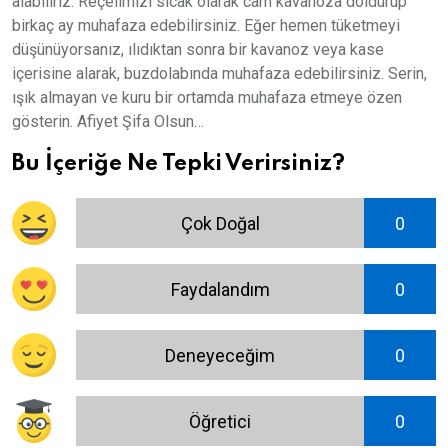
alabiliriz. Reçelimizi sıcak olarak cam kavanoza doldurup
birkaç ay muhafaza edebilirsiniz. Eğer hemen tüketmeyi
düşünüyorsanız, ılıdıktan sonra bir kavanoz veya kase
içerisine alarak, buzdolabında muhafaza edebilirsiniz. Serin,
ışık almayan ve kuru bir ortamda muhafaza etmeye özen
gösterin. Afiyet Şifa Olsun…
Bu İçeriğe Ne Tepki Verirsiniz?
Çok Doğal
0
Faydalandım
0
Deneyeceğim
0
Öğretici
0