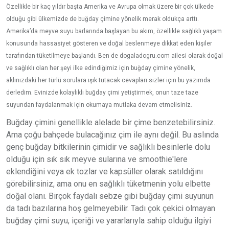
Özellikle bir kaç yıldır başta Amerika ve Avrupa olmak üzere bir çok ülkede
olduğu gibi ülkemizde de buğday çimine yönelik merak oldukça arttı.
Amerika’da meyve suyu barlarında başlayan bu akım, özellikle sağlıklı yaşam
konusunda hassasiyet gösteren ve doğal beslenmeye dikkat eden kişiler
tarafından tüketilmeye başlandı. Ben de dogaladogru.com ailesi olarak doğal
ve sağlıklı olan her şeyi ilke edindiğimiz için buğday çimine yönelik,
aklınızdaki her türlü sorulara ışık tutacak cevapları sizler için bu yazımda
derledim. Evinizde kolaylıklı buğday çimi yetiştirmek, onun taze taze
suyundan faydalanmak için okumaya mutlaka devam etmelisiniz.
Buğday çimini genellikle alelade bir çime benzetebilirsiniz.
Ama çoğu bahçede bulacağınız çim ile aynı değil. Bu aslında
genç buğday bitkilerinin çimidir ve sağlıklı besinlerle dolu
olduğu için sık sık meyve sularına ve smoothie'lere
eklendiğini veya ek tozlar ve kapsüller olarak satıldığını
görebilirsiniz, ama onu en sağlıklı tüketmenin yolu elbette
doğal olanı. Birçok faydalı sebze gibi buğday çimi suyunun
da tadı bazılarına hoş gelmeyebilir. Tadı çok çekici olmayan
buğday çimi suyu, içeriği ve yararlarıyla sahip olduğu ilgiyi