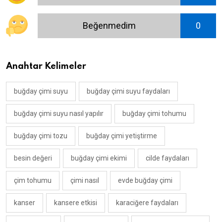
Beğenmedim
0
Anahtar Kelimeler
buğday çimi suyu
buğday çimi suyu faydaları
buğday çimi suyu nasıl yapılır
buğday çimi tohumu
buğday çimi tozu
buğday çimi yetiştirme
besin değeri
buğday çimi ekimi
cilde faydaları
çim tohumu
çimi nasıl
evde buğday çimi
kanser
kansere etkisi
karaciğere faydaları