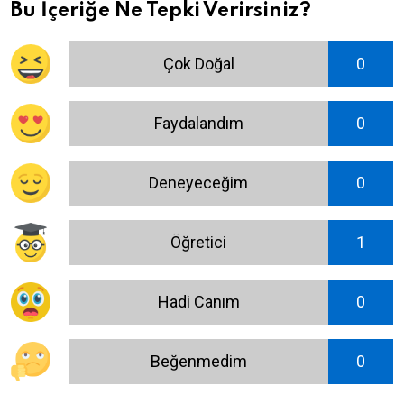
Bu İçeriğe Ne Tepki Verirsiniz?
Çok Doğal
0
Faydalandım
0
Deneyeceğim
0
Öğretici
1
Hadi Canım
0
Beğenmedim
0