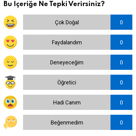
Bu İçeriğe Ne Tepki Verirsiniz?
Çok Doğal
0
Faydalandım
0
Deneyeceğim
0
Öğretici
0
Hadi Canım
0
Beğenmedim
0