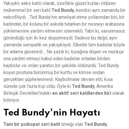
Yakışıklı seks katili olarak, özellikle güzel kızları öldüren
mükemmel bir seri katil
Ted Bundy
, kendisi aynı zamanda bir
nekrofiliydi… Ted Bundy'nin ameliyat etme yollarından biri, bir
kadından, bir kolunu bir askıda tutarken bir nesneyi arabasına
yüklemesine yardım etmesini istemekti. Tabii ki, savunmasız
göründüğü için iki kez düşünmezdi. Sadece bu değil, aynı
zamanda sempatik ve yakışıklıydı. Elbette tüm kadınlar böyle
bir adama güvenirdi… Ne yazık ki, tuzağına düşen ve nazikçe
ona yardım etmeyi kabul eden kadınlar ortadan birden
kaybolur ve onları yaratıcı bir şekilde öldürürdü. Ted Bundy
koyun postuna bürünmüş bir kurttu ve kimse ondan
gerçekten şüphelenmedi. Kaybolmalar devam etti, kısa
sürede çok fazla kişi oldu. Öyle ki
Ted Bundy
, Amerika
Birleşik Devletleri'ndeki
en aktif seri katillerden biri
olarak
biliniyor.
Ted Bundy'nin Hayatı
Tam bir psikopat seri katil
örneği olan
Ted Bundy
,