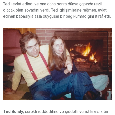
Ted'i evlat edindi ve ona daha sonra dünya çapında rezil
olacak olan soyadını verdi. Ted, girişimlerine rağmen, evlat
edinen babasıyla asla duygusal bir bağ kurmadığını itiraf etti.
Ted Bundy,
sürekli reddedilme ve şiddetli ve istikrarsız bir