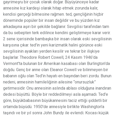
gayrimeşru bir çocuk olarak doğar. Büyüyünceye kadar
annesine kız kardeşi olarak hitap etmek zorunda kalır,
kendisi gerçeği bilmesine rağmen. ted, gençliğinin hiçbir
döneminde popüler bir insan değildir ve bu yüzden kız
arkadaşına aşırı bir şekilde bağlanır. Sevgilisi tarafından tam
da bu sebepten terk edilince kendini geliştirmeye karar verir.
2 sene içerisinde bambaşka bir insan olarak eski sevgilisinin
karşısına çıkar. ted'in yeni karizmatik halini görünce eski
sevgilisinin ayakları yerden kesilir ve tekrar bir ilişkiye
başlarlar. Theodore Robert Cowell, 24 Kasım 1946'da
Vermont'ta bulunan bir Amerikan kasabası olan Burlington'da
doğdu. Genç bir anne olan Eleanor Cowell ve bilinmeyen bir
babanın oğlu olan Ted'in hayatı en başından beri zordu. Bunun
nedeni, annesinin hamileliğinin ailesine “onursuzluk”
getirmesidir. Onu annesinin aslında ablası olduğuna inandıran
dedesi büyüttü. Böyle bir reddedilmeyi asla aşamadı. Ted'e
göre, büyükbabasının büyükannesini taciz ettiği şiddetli bir
ortamda büyüdü. 1950'de annesiyle birlikte Washington'a
taşındı ve bir yıl sonra John Bundy ile evlendi. Kocası küçük