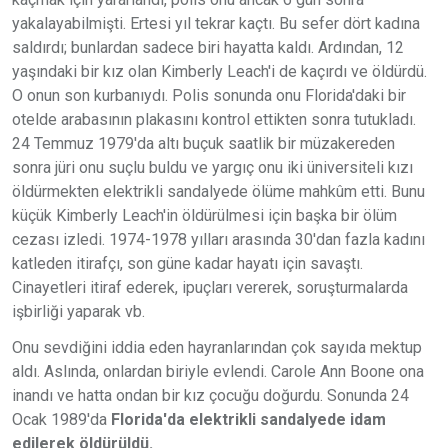
yakalayabilmişti. Ertesi yıl tekrar kaçtı. Bu sefer dört kadına
saldırdı; bunlardan sadece biri hayatta kaldı. Ardından, 12
yaşındaki bir kız olan Kimberly Leach'i de kaçırdı ve öldürdü.
O onun son kurbanıydı. Polis sonunda onu Florida'daki bir
otelde arabasının plakasını kontrol ettikten sonra tutukladı.
24 Temmuz 1979'da altı buçuk saatlik bir müzakereden
sonra jüri onu suçlu buldu ve yargıç onu iki üniversiteli kızı
öldürmekten elektrikli sandalyede ölüme mahkûm etti. Bunu
küçük Kimberly Leach'in öldürülmesi için başka bir ölüm
cezası izledi. 1974-1978 yılları arasında 30'dan fazla kadını
katleden itirafçı, son güne kadar hayatı için savaştı.
Cinayetleri itiraf ederek, ipuçları vererek, soruşturmalarda
işbirliği yaparak vb.
Onu sevdiğini iddia eden hayranlarından çok sayıda mektup
aldı. Aslında, onlardan biriyle evlendi. Carole Ann Boone ona
inandı ve hatta ondan bir kız çocuğu doğurdu. Sonunda 24
Ocak 1989'da
Florida'da elektrikli sandalyede idam
edilerek öldürüldü.