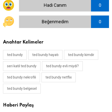
Hadi Canım
0
Beğenmedim
0
Anahtar Kelimeler
ted bundy
ted bundy hayatı
ted bundy kimdir
seri katil ted bundy
ted bundy evli miydi?
ted bundy nekrofili
ted bundy netflix
ted bundy belgesel
Haberi Paylaş