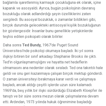
bağlamla işaretlenmiş karmaşık çocukluğuna ek olarak, içine
kapanık ve asosyaldi. Ayrıca, bugün psikolojinin davranış
bozukluğu olarak adlandırdığı şeyin özelliklerini zaten
sergiledi. Bu asosyal bozukluk, o zamanlar bildikleri gibi,
birçok durumda gelecekteki antisosyal kişilik bozukluğunun
bir göstergesidir. İnsanlar bunu genellikle yetişkinlerde
teşhis edilen psikopati olarak bilirler.
Daha sonra
Ted Bundy,
1967'de Puget Sound
Üniversitesi'nde psikoloji okumaya başladı. İki yıl sonra
ilişkiyi bitiren bir sınıf arkadaşı Stephanie Brooks ile çıktı.
Ted'in olgunlaşmamışlığını ve hayatta net hedeflerin
olmamasını ana nedenler olarak sıraladı. Ted ona takıntılı hale
geldi ve onu geri kazanmaya çalışan birçok mektup gönderdi.
O zaman üniversiteyi bırakmaya karar verdi ve çalışmaya
başladı, ancak aldığı çeşitli işlerde uzun süre kalamadı.
1969'da, beş yıllık bir ilişki sürdürdüğü Elizabeth Kloepfer ile
tanıştı ve bir süre sonra mezun olarak çalışmalarına devam
etti. Ardından, 1973 yılında hukuk öğrenimine başladığı