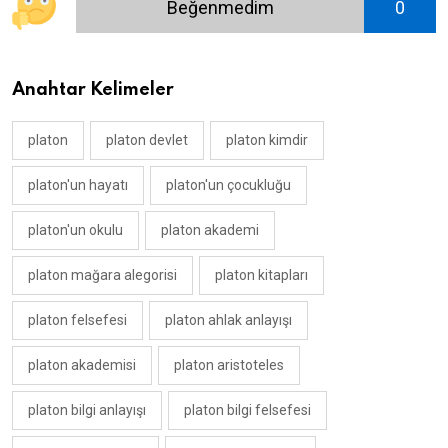
Beğenmedim
0
Anahtar Kelimeler
platon
platon devlet
platon kimdir
platon'un hayatı
platon'un çocukluğu
platon'un okulu
platon akademi
platon mağara alegorisi
platon kitapları
platon felsefesi
platon ahlak anlayışı
platon akademisi
platon aristoteles
platon bilgi anlayışı
platon bilgi felsefesi