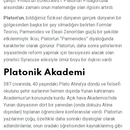
çalıştı. Phlius'un Echecrates'i. Platon'un Pisagorcular
arasındaki zamanı onun matematiğe olan ilgisini artırdı.
Platon'un
, bildiğimiz fiziksel dünyanın gerçek dünyanın bir
gölgesinden başka bir şey olmadığını belirten Formlar
Teorisi, Parmenides ve Elealı Zenon'dan güçlü bir şekilde
etkilenmiştir. İkisi, Platon'un “Parmenides” diyaloğunda
karakterler olarak görünür. Platon'un, daha sonra şehirlerinin
siyasetinde reform yapmak için tavsiyesini alacak olan
yönetici Syracuse ailesiyle ömür boyu bir ilişkisi vardı.
Platonik Akademi
387 civarında, 40 yaşındaki Plato Atina'ya döndü ve felsefi
okulunu şehir surlarının hemen dışında Yunan kahramanı
Academus'un korusunda kurdu. Açık hava Akademisi'nde
Yunan dünyasının dört bir yanından (onda dokuzu Atina
dışından) toplanan öğrencilere konferanslar verdi. Platon'un
yazılarının çoğu, özellikle daha sonraki diyaloglar olarak
adlandırılanlar, onun oradaki öğretisinden kaynaklanmış gibi