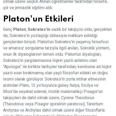
olmak üzere seçkin Atinalı öğretmenler tarafından felsefe,
şiir ve jimnastik eğitimi aldı.
Platon'un Etkileri
Genç
Platon
,
Sokrates'in
sadık bir takipçisi oldu, gerçekten
de, Sokrates'in yozlaştığı iddiasıyla mahkum edildiği
gençlerden biriydi. Platon'un Sokrates'in yaşamış felsefesi
ve amansız sorgulama tarzıyla ilgili anıları, Sokratik yöntem,
onun ilk diyaloglarının temeli oldu. Platon'un diyalogları,
Sokrates'in yargılanmasına ilişkin yazılı anlatımı olan
“Apologia” ile birlikte tarihçiler tarafından, kendisine ait hiçbir
yazılı eser bırakmamış olan yaşlı filozofun eldeki en doğru
resmi olarak görülüyor. Sokrates'in zorla intihar etmesinin
ardından Plato, 12 yıl boyunca güney İtalya, Sicilya ve
Mısır'da seyahat ederek, mistik matematikçi Pisagor'un
takipçileri de dahil olmak üzere, Cyrene Theodorus
(Theodorus veya Pisagor spiralinin yaratıcısı), Tarentum
Archytas ve Archytas dahil olmak üzere diğer filozoflarla