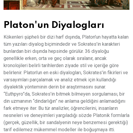
Platon'un Diyalogları
Kökenleri şüpheli bir dizi harf dışında, Platon'un hayatta kalan
tüm yazıları diyalog biçimindedir ve Sokrates'in karakteri
bunlardan biri dışında hepsinde görülür. 36 diyaloğu
genellikle erken, orta ve geç olarak sıralanır, ancak
kronolojileri belirli tarihlerden ziyade stil ve içeriğe göre
belirlenir. Platon'un en eski diyalogları, Sokrates'in fikirleri ve
varsayımları parçalamak ve analiz etmek için kullandığı
diyalektik yönteminin derin bir araştırmasını sunar.
“Euthpyro”da, Sokrates'in bitmek bilmeyen sorgulaması, bir
din uzmanının “dindarlığın” ne anlama geldiğini anlamadığını
fark etmeye iter. Bu tür analizler, öğrencilerini, insanların
nesneleri ve deneyimleri yargıladığı sözde Platonik formlarla
(gerçek, güzellik, bir sandalyenin neye benzemesi gerektiği)
tarif edilemez mükemmel modeller ile boğuşmaya itti.