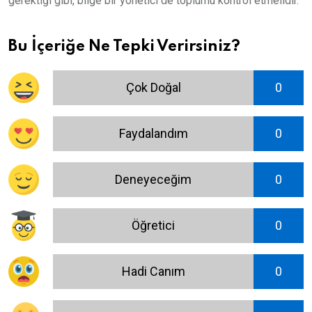
gerektiği gibi, bilge bir yönetici de toplumu kontrol etmelidir.
Bu İçeriğe Ne Tepki Verirsiniz?
Çok Doğal
0
Faydalandım
0
Deneyeceğim
0
Öğretici
0
Hadi Canım
0