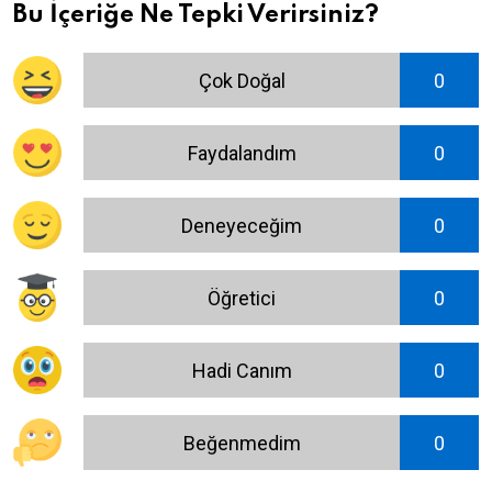
Bu İçeriğe Ne Tepki Verirsiniz?
Çok Doğal
0
Faydalandım
0
Deneyeceğim
0
Öğretici
0
Hadi Canım
0
Beğenmedim
0