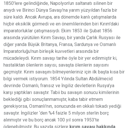
1850'lere gelindiğinde, Napolyon'un saltanatı silinen bir
anıydı ve Birinci Dünya Savaşı'na yarım yüzyıldan fazla bir
süre kaldı. Ancak Avrupa, ara dönemde kanlı çatışmalarda
hiçbir eksiklik görmedi ve en önemlilerinden biri Kırım'daki
imparatorluklar çatışmasıydı. Ekim 1853 ile Şubat 1856
arasında yürütülen Kırım Savaşı, bir yanda Çarlık Rusyası ile
diğer yanda Büyük Britanya, Fransa, Sardunya ve Osmanlı
İmparatorluğu'nun birleşik kuvvetleri arasında bir
mücadeleydi. Kırım savaşı tarihe öyle bir yer edinmiştir ki,
hastalıktan ölenlerin sayısı, savaşta ölenlerin sayısını
geçmiştir. Kırım savaşını bilmeyenleriniz için ilk başta kısa bir
bilgi vermek istiyorum. 1854 Yılında Sultan Abdülmecid
devrinde Osmanlı, fransız ve İngiliz devletlerin Rusya’ya
karşı yaptıkları savaştır. Tabii bu savaşın sonucu kimilerinin
beklediği gibi sonuçlanmamıştır, kaba tabir etmem
gerekiyorsa, Osmanlı’nın, sonucunda en okkalı tokadı yediği
savaştır. İngilizler ‘den %4 faizle 5 milyon sterlin borç
alınmıştır ve bu borç ancak 100 yıl sonra 1953'te
ödenebilmiştir. Bu yazıda sizlere
kırım savaşı hakkında