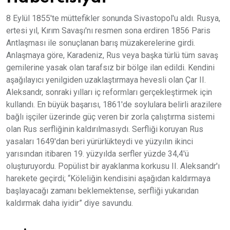
8 Eylül 1855'te müttefikler sonunda Sivastopol'u aldı. Rusya,
ertesi yıl, Kırım Savaşı'nı resmen sona erdiren 1856 Paris
Antlaşması ile sonuçlanan barış müzakerelerine girdi.
Anlaşmaya göre, Karadeniz, Rus veya başka türlü tüm savaş
gemilerine yasak olan tarafsız bir bölge ilan edildi. Kendini
aşağılayıcı yenilgiden uzaklaştırmaya hevesli olan Çar II.
Aleksandr, sonraki yılları iç reformları gerçekleştirmek için
kullandı. En büyük başarısı, 1861'de soylulara belirli arazilere
bağlı işçiler üzerinde güç veren bir zorla çalıştırma sistemi
olan Rus serfliğinin kaldırılmasıydı. Serfliği koruyan Rus
yasaları 1649'dan beri yürürlükteydi ve yüzyılın ikinci
yarısından itibaren 19. yüzyılda serfler yüzde 34,4'ü
oluşturuyordu. Popülist bir ayaklanma korkusu II. Aleksandr'ı
harekete geçirdi; “Köleliğin kendisini aşağıdan kaldırmaya
başlayacağı zamanı beklemektense, serfliği yukarıdan
kaldırmak daha iyidir” diye savundu.