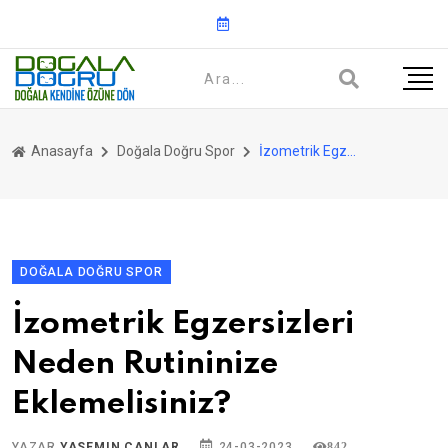
Anasayfa
Doğala Doğru Spor
İzometrik Egzersizleri Neden Rutininize Eklemelisiniz?
DOĞALA DOĞRU SPOR
İzometrik Egzersizleri
Neden Rutininize
Eklemelisiniz?
YAZAR
YASEMIN CANLAR
24-03-2023
842