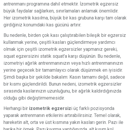
antrenmanı programına dahil etmektir. İzometrik egzersiz
büyük faydalar sağlarken, sınırlamaları anlamak önemlidir.
Her izometrik kasılma, büyük bir kas grubuna karşı tam olarak
girdiğiniz konumdaki kas gücünü artırır.
Bu nedenle, birden çok kası çalıştırabilen bileşik bir egzersiz
kullanmak yerine, çeşitli kasları güçlendirmeye yardımcı
olmak için çeşitli izometrik egzersizler yapmanız gereki,
squat egzersizini statik squat'a karşı düşünün. Bu nedenle,
izometriyi ağırlık antrenmanınızın veya hızlı antrenmanınızın
yerine geçecek bir tamamlayıcı olarak düşünmek en iyisidir.
Şimdi başka bir şekilde bakalım: Kasın tamamı değil, sadece
bir kısmı güçlendirildi. Bunun nedeni, izometrik egzersizler
sırasında kaslarınızın uzunluğunu, bir ağırlık kaldırdığınızda
olduğu gibi değiştirmemesidir.
Herhangi bir
izometrik egzersiz
i üç farklı pozisyonda
yaparak antrenmanın etkilerini artırabilirsiniz. Temel olarak,
hareketin alt, orta ve üst kısmına yakın kasları gerin. Pazı ile
harika bir örnek. Pazı kıvırma yaptığınızda, alt kısım kol