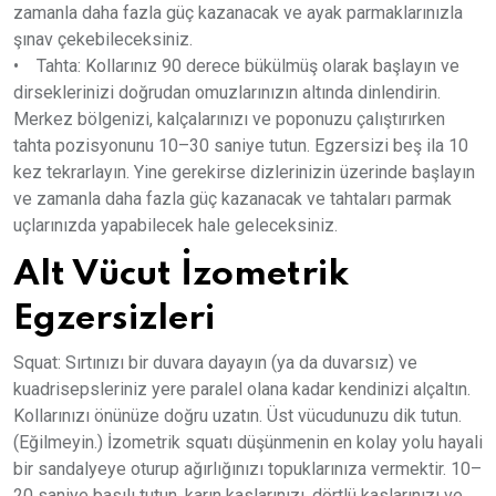
zamanla daha fazla güç kazanacak ve ayak parmaklarınızla
şınav çekebileceksiniz.
• Tahta: Kollarınız 90 derece bükülmüş olarak başlayın ve
dirseklerinizi doğrudan omuzlarınızın altında dinlendirin.
Merkez bölgenizi, kalçalarınızı ve poponuzu çalıştırırken
tahta pozisyonunu 10–30 saniye tutun. Egzersizi beş ila 10
kez tekrarlayın. Yine gerekirse dizlerinizin üzerinde başlayın
ve zamanla daha fazla güç kazanacak ve tahtaları parmak
uçlarınızda yapabilecek hale geleceksiniz.
Alt Vücut İzometrik
Egzersizleri
Squat: Sırtınızı bir duvara dayayın (ya da duvarsız) ve
kuadrisepsleriniz yere paralel olana kadar kendinizi alçaltın.
Kollarınızı önünüze doğru uzatın. Üst vücudunuzu dik tutun.
(Eğilmeyin.) İzometrik squatı düşünmenin en kolay yolu hayali
bir sandalyeye oturup ağırlığınızı topuklarınıza vermektir. 10–
20 saniye basılı tutun, karın kaslarınızı, dörtlü kaslarınızı ve