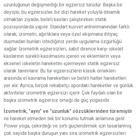
uzunluğunun değişmediği bir egzersiz türüdür. Başka bir
deyişle, bu egzersizler, bir dizi hareket yoluyla dinamik
olmaktan ziyade, belirli kasları çalıştırırken statik
pozisyonlarda yapılır. Standart kuvvet antrenmanından farklı
olarak, izometri, ağırlıklara veya özel ekipmana ihtiyaç
duymadan bunları istediğiniz yerde uygulama özgürlüğü
sağlar. İzometrik egzersizleri, sabit dirence karşı iskelet
kaslarının sürekli kasılmasını içeren ve eklemlerin veya
eksenel iskeletin hareketini içermeyen statik egzersiz
olarak tanımlanır. Bu tür egzersizlerin klasik örnekleri
arasında el kavrama hareketleri ve belirli halter hareketleri
yer alır. Ayrıca, birçok rekabetçi spordaki hareketler ve günlük
aktiviteler izometrik egzersizi içerir. Çok faydalı olan bir
başka izometrik egzersiz örneği de güç yogasıdır.
İzometrik, "aynı" ve "uzunluk" sözcüklerinden türemiştir
ve hareket etmeden tek bir konumu tutmak anlamına gelir.
Power yoga, çekirdeği ve sırtı güçlendirmek için tasarlanmış
çok sayıda başka duruşun yanı sıra izometrik egzersizleri