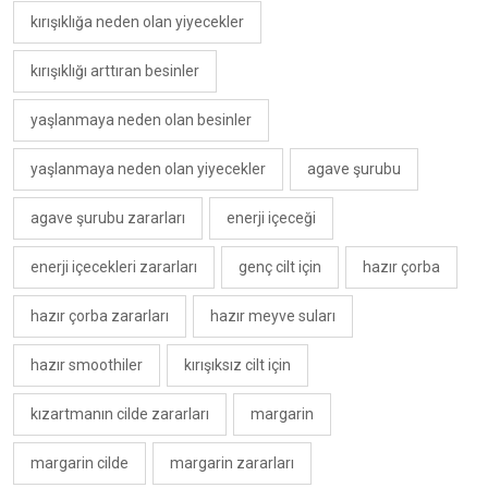
kırışıklığa neden olan yiyecekler
kırışıklığı arttıran besinler
yaşlanmaya neden olan besinler
yaşlanmaya neden olan yiyecekler
agave şurubu
agave şurubu zararları
enerji içeceği
enerji içecekleri zararları
genç cilt için
hazır çorba
hazır çorba zararları
hazır meyve suları
hazır smoothiler
kırışıksız cilt için
kızartmanın cilde zararları
margarin
margarin cilde
margarin zararları