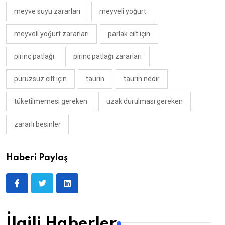
meyve suyu zararları
meyveli yoğurt
meyveli yoğurt zararları
parlak cilt için
pirinç patlağı
pirinç patlağı zararları
pürüzsüz cilt için
taurin
taurin nedir
tüketilmemesi gereken
uzak durulması gereken
zararlı besinler
Haberi Paylaş
İlgili Haberler