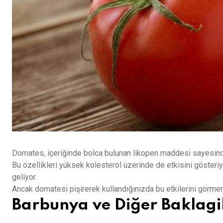
Domates, içeriğinde bolca bulunan likopen maddesi sayesinde
Bu özellikleri yüksek kolesterol üzerinde de etkisini gösteri
geliyor.
Ancak domatesi pişirerek kullandığınızda bu etkilerini gör
Barbunya ve Diğer Baklagi