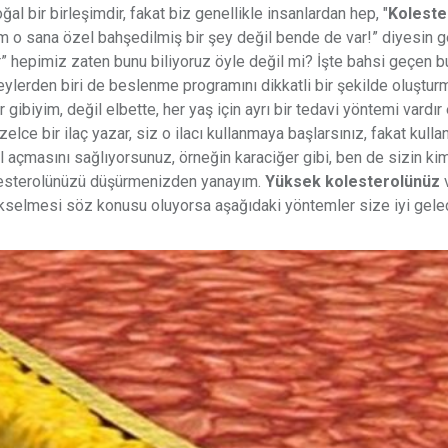
 bir birleşimdir, fakat biz genellikle insanlardan hep, "
Kolest
 o sana özel bahşedilmiş bir şey değil bende de var!” diyesin gel
 hepimiz zaten bunu biliyoruz öyle değil mi? İşte bahsi geçen b
eylerden biri de beslenme programını dikkatli bir şekilde oluştur
gibiyim, değil elbette, her yaş için ayrı bir tedavi yöntemi vardır 
lce bir ilaç yazar, siz o ilacı kullanmaya başlarsınız, fakat kulla
yol açmasını sağlıyorsunuz, örneğin karaciğer gibi, ben de sizin ki
olesterolünüzü düşürmenizden yanayım.
Yüksek kolesterolünüz
v
kselmesi söz konusu oluyorsa aşağıdaki yöntemler size iyi gelec