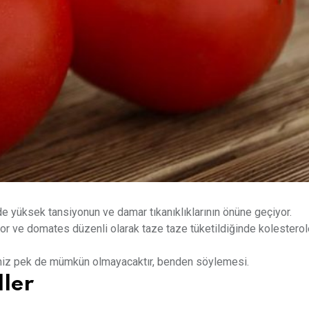
 yüksek tansiyonun ve damar tıkanıklıklarının önüne geçiyor.
yor ve domates düzenli olarak taze taze tüketildiğinde kolesterole
meniz pek de mümkün olmayacaktır, benden söylemesi.
ller