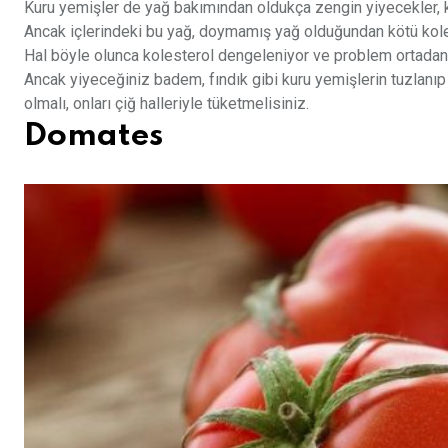
Kuru yemişler de yağ bakımından oldukça zengin yiyecekler, 
Ancak içlerindeki bu yağ, doymamış yağ olduğundan kötü kolest
Hal böyle olunca kolesterol dengeleniyor ve problem ortadan 
Ancak yiyeceğiniz badem, fındık gibi kuru yemişlerin tuzla
olmalı, onları çiğ halleriyle tüketmelisiniz.
Domates