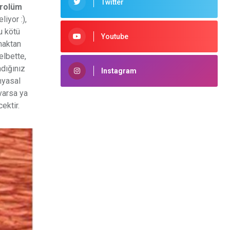
Twitter
erolüm
iyor :),
u kötü
Youtube
maktan
elbette,
ndığınız
Instagram
myasal
arsa ya
ektir.