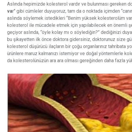
Aslında hepimizde kolesterol vardır ve bulunması gereken doğal
va
r" gibi cümleler duyuyoruz, tam da o noktada içimden “canım
aslında söylemek istedikleri “Benim yüksek kolesterolüm var”
kolesterol ile mücadele etmek için yapılabilecek en önemli ş
geçiyor aslında, “öyle kolay mı o söylediğin?” dediğinizi duyar 
bu şikayetten ilk önce doktora gidersiniz, doktorunuz size güze
kolesterol düşürücü ilaçların bir çoğu organlarınız tahribata 
ürünlere maruz kalmanızı istemiyor ve doğal yöntemlerle k
da kolesterolünüzün ara ara olması gereğinden daha fazla yü