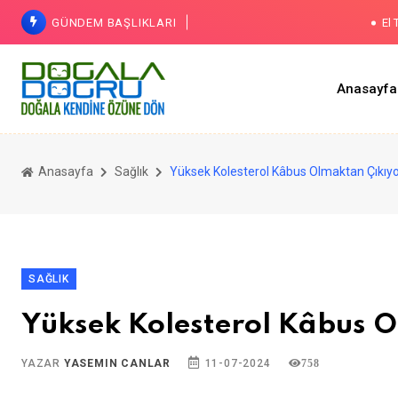
GÜNDEM BAŞLIKLARI
El 
Anasayfa
Ses
Yaşlanmayı U
Karaciğerini
Anasayfa
Sağlık
Yüksek Kolesterol Kâbus Olmaktan Çıkıy
SAĞLIK
Yüksek Kolesterol Kâbus 
YAZAR
YASEMIN CANLAR
11-07-2024
758