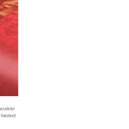
yecekler
 hareket