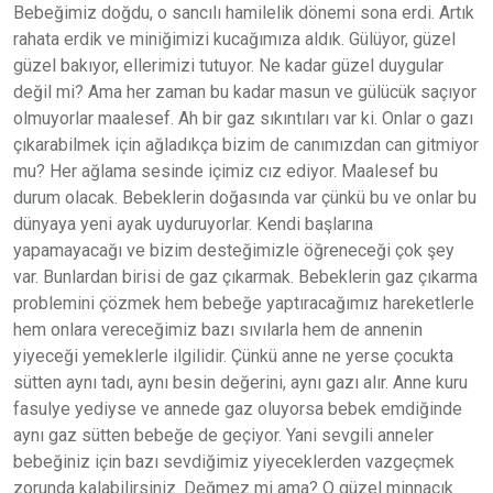
Bebeğimiz doğdu, o sancılı hamilelik dönemi sona erdi. Artık
rahata erdik ve miniğimizi kucağımıza aldık. Gülüyor, güzel
güzel bakıyor, ellerimizi tutuyor. Ne kadar güzel duygular
değil mi? Ama her zaman bu kadar masun ve gülücük saçıyor
olmuyorlar maalesef. Ah bir gaz sıkıntıları var ki. Onlar o gazı
çıkarabilmek için ağladıkça bizim de canımızdan can gitmiyor
mu? Her ağlama sesinde içimiz cız ediyor. Maalesef bu
durum olacak. Bebeklerin doğasında var çünkü bu ve onlar bu
dünyaya yeni ayak uyduruyorlar. Kendi başlarına
yapamayacağı ve bizim desteğimizle öğreneceği çok şey
var. Bunlardan birisi de gaz çıkarmak. Bebeklerin gaz çıkarma
problemini çözmek hem bebeğe yaptıracağımız hareketlerle
hem onlara vereceğimiz bazı sıvılarla hem de annenin
yiyeceği yemeklerle ilgilidir. Çünkü anne ne yerse çocukta
sütten aynı tadı, aynı besin değerini, aynı gazı alır. Anne kuru
fasulye yediyse ve annede gaz oluyorsa bebek emdiğinde
aynı gaz sütten bebeğe de geçiyor. Yani sevgili anneler
bebeğiniz için bazı sevdiğimiz yiyeceklerden vazgeçmek
zorunda kalabilirsiniz. Değmez mi ama? O güzel minnacık