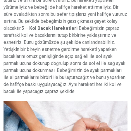
tutarız ve sırtını bir süre ovalarız. Bu hareketi yaparken
yürümeliyiz ve bebeği de hafifçe hareket ettirmeliyiz. Bir
süre ovaladıktan sonra bu sefer tıpışlarız yani hafifçe vururuz
sırtına. Bu şekilde bebeğimizin gazı çıkması gayet kolay
olacaktır.
5 – Kol Bacak Hareketleri
Bebeğimizin çapraz
taraftaki kol ve bacaklarını tutup birbirine yaklaştırırız ve
esnetiriz. Bunu gözümüzde şu şekilde canlandırabiliriz.
Yetişkin bir bireyin esnetme gerdirme hareketi yaparken
bacaklarını omuz genişliğinde açıp sağ eli ile sol ayak
parmak ucuna dokunup doğrulup sonra da sol el ile sağ ayak
parmak ucuna dokunması. Bebeğimizin de ayak parmakları
ile el parmaklarını birbiri ile buluşturacağız ve bunu yaparken
de hafifçe baskı uygulayacağız. Aynı hareketi her iki kol ve
bacak ile yapacağız çapraz şekilde.