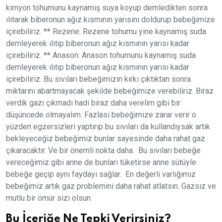
kimyon tohumunu kaynamış suya koyup demledikten sonra
ılıtarak biberonun ağız kısmının yarısını doldurup bebeğimize
içirebiliriz. ** Rezene: Rezene tohumu yine kaynamış suda
demleyerek ılıtıp biberonun ağız kısmının yarısı kadar
içirebiliriz. ** Anason: Anason tohumunu kaynamış suda
demleyerek ılıtıp biberonun ağız kısmının yarısı kadar
içirebiliriz. Bu sıvıları bebeğimizin kırkı çıktıktan sonra
miktarını abartmayacak şekilde bebeğimize verebiliriz. Biraz
verdik gazı çıkmadı hadi biraz daha verelim gibi bir
düşüncede olmayalım. Fazlası bebeğimize zarar verir o
yüzden egzersizleri yaptırıp bu sıvıları da kullandıysak artık
bekleyeceğiz bebeğimiz bunlar sayesinde daha rahat gaz
çıkaracaktır. Ve bir önemli nokta daha. Bu sıvıları bebeğe
vereceğimiz gibi anne de bunları tüketirse anne sütüyle
bebeğe geçip aynı faydayı sağlar. En değerli varlığımız
bebeğimiz artık gaz problemini daha rahat atlatsın. Gazsız ve
mutlu bir ömür sizi olsun.
Bu İçeriğe Ne Tepki Verirsiniz?