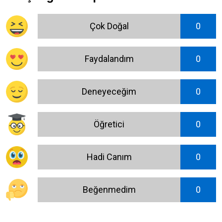
Çok Doğal
0
Faydalandım
0
Deneyeceğim
0
Öğretici
0
Hadi Canım
0
Beğenmedim
0