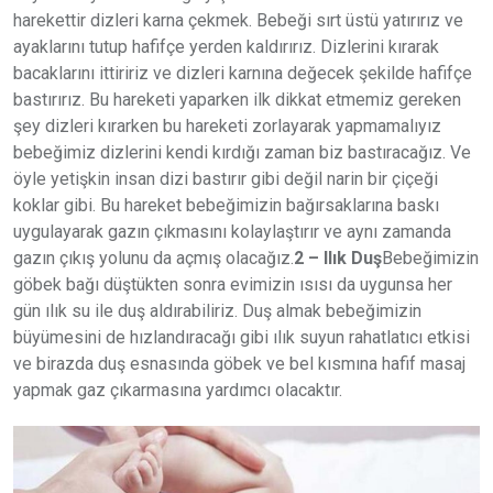
harekettir dizleri karna çekmek. Bebeği sırt üstü yatırırız ve
ayaklarını tutup hafifçe yerden kaldırırız. Dizlerini kırarak
bacaklarını ittiririz ve dizleri karnına değecek şekilde hafifçe
bastırırız. Bu hareketi yaparken ilk dikkat etmemiz gereken
şey dizleri kırarken bu hareketi zorlayarak yapmamalıyız
bebeğimiz dizlerini kendi kırdığı zaman biz bastıracağız. Ve
öyle yetişkin insan dizi bastırır gibi değil narin bir çiçeği
koklar gibi. Bu hareket bebeğimizin bağırsaklarına baskı
uygulayarak gazın çıkmasını kolaylaştırır ve aynı zamanda
gazın çıkış yolunu da açmış olacağız.
2 – Ilık Duş
Bebeğimizin
göbek bağı düştükten sonra evimizin ısısı da uygunsa her
gün ılık su ile duş aldırabiliriz. Duş almak bebeğimizin
büyümesini de hızlandıracağı gibi ılık suyun rahatlatıcı etkisi
ve birazda duş esnasında göbek ve bel kısmına hafif masaj
yapmak gaz çıkarmasına yardımcı olacaktır.