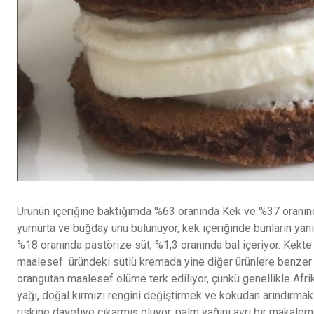
Ürünün içeriğine baktığımda %63 oranında Kek ve %37 oranında 
yumurta ve buğday unu bulunuyor, kek içeriğinde bunların yanıs
%18 oranında pastörize süt, %1,3 oranında bal içeriyor. Kekte 
maalesef üründeki sütlü kremada yine diğer ürünlere benzer ol
orangutan maalesef ölüme terk ediliyor, çünkü genellikle Afr
yağı, doğal kırmızı rengini değiştirmek ve kokudan arındırmak iç
riskine davetiye çıkarmış oluyor, palm yağını ayrı bir makale