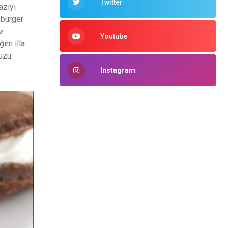
Twitter
azıyı
 burger
z
Youtube
ım illa
nuzu
Instagram