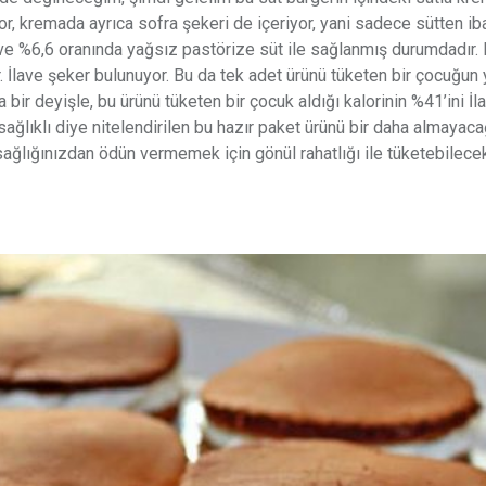
r, kremada ayrıca sofra şekeri de içeriyor, yani sadece sütten ib
 ve %6,6 oranında yağsız pastörize süt ile sağlanmış durumdadır.
. İlave şeker bulunuyor. Bu da tek adet ürünü tüketen bir çocuğun 
 bir deyişle, bu ürünü tüketen bir çocuk aldığı kalorinin %41’ini İl
ğlıklı diye nitelendirilen bu hazır paket ürünü bir daha almayaca
ğlığınızdan ödün vermemek için gönül rahatlığı ile tüketebilecek