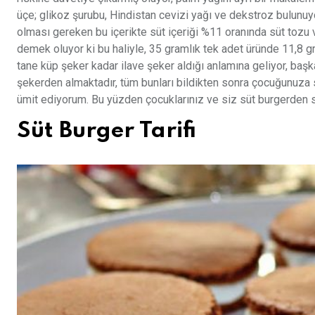
üçe; glikoz şurubu, Hindistan cevizi yağı ve dekstroz bulunuyo
olması gereken bu içerikte süt içeriği %11 oranında süt tozu
demek oluyor ki bu haliyle, 35 gramlık tek adet üründe 11,8 gr
tane küp şeker kadar ilave şeker aldığı anlamına geliyor, başka
şekerden almaktadır, tüm bunları bildikten sonra çocuğunuza sa
ümit ediyorum. Bu yüzden çocuklarınız ve siz süt burgerden sa
Süt Burger Tarifi