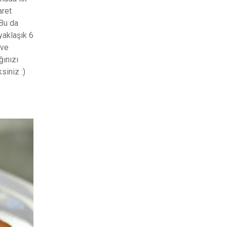
aret
 Bu da
yaklaşık 6
ave
ğınızı
siniz :)