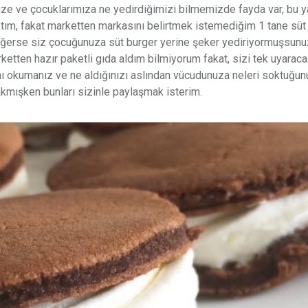
ize ve çocuklarımıza ne yedirdiğimizi bilmemizde fayda var, bu y
ktım, fakat marketten markasını belirtmek istemediğim 1 tane süt
meğerse siz çocuğunuza süt burger yerine şeker yediriyormuşsunu
en hazır paketli gıda aldım bilmiyorum fakat, sizi tek uyaracağ
ını okumanız ve ne aldığınızı aslından vücudunuza neleri soktuğu
kmışken bunları sizinle paylaşmak isterim.