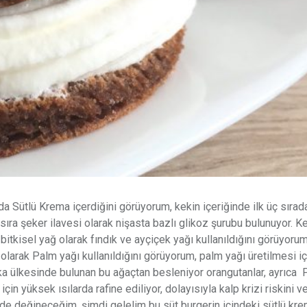
Sütlü Krema içerdiğini görüyorum, kekin içeriğinde ilk üç sırada
ıra şeker ilavesi olarak nişasta bazlı glikoz şurubu bulunuyor. K
bitkisel yağ olarak fındık ve ayçiçek yağı kullanıldığını görüyoru
arak Palm yağı kullanıldığını görüyorum, palm yağı üretilmesi iç
ika ülkesinde bulunan bu ağaçtan besleniyor orangutanlar, ayrıca
in yüksek ısılarda rafine ediliyor, dolayısıyla kalp krizi riskini 
mde değineceğim, şimdi gelelim bu süt burgerin içindeki sütlü kre