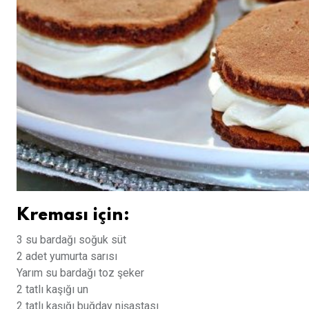
Kreması için:
3 su bardağı soğuk süt
2 adet yumurta sarısı
Yarım su bardağı toz şeker
2 tatlı kaşığı un
2 tatlı kaşığı buğday nişastası