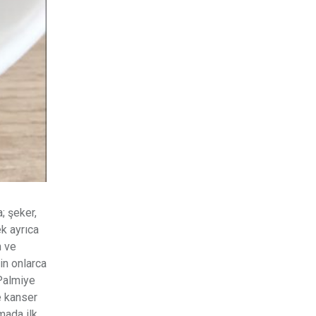
; şeker,
ek ayrıca
m ve
in onlarca
 Palmiye
ve kanser
mada ilk