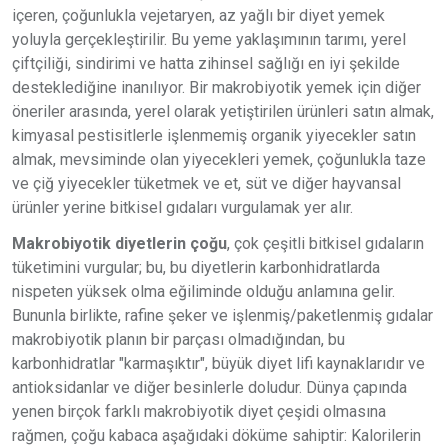
içeren, çoğunlukla vejetaryen, az yağlı bir diyet yemek
yoluyla gerçekleştirilir. Bu yeme yaklaşımının tarımı, yerel
çiftçiliği, sindirimi ve hatta zihinsel sağlığı en iyi şekilde
desteklediğine inanılıyor. Bir makrobiyotik yemek için diğer
öneriler arasında, yerel olarak yetiştirilen ürünleri satın almak,
kimyasal pestisitlerle işlenmemiş organik yiyecekler satın
almak, mevsiminde olan yiyecekleri yemek, çoğunlukla taze
ve çiğ yiyecekler tüketmek ve et, süt ve diğer hayvansal
ürünler yerine bitkisel gıdaları vurgulamak yer alır.
Makrobiyotik diyetlerin çoğu
, çok çeşitli bitkisel gıdaların
tüketimini vurgular; bu, bu diyetlerin karbonhidratlarda
nispeten yüksek olma eğiliminde olduğu anlamına gelir.
Bununla birlikte, rafine şeker ve işlenmiş/paketlenmiş gıdalar
makrobiyotik planın bir parçası olmadığından, bu
karbonhidratlar "karmaşıktır", büyük diyet lifi kaynaklarıdır ve
antioksidanlar ve diğer besinlerle doludur. Dünya çapında
yenen birçok farklı makrobiyotik diyet çeşidi olmasına
rağmen, çoğu kabaca aşağıdaki döküme sahiptir: Kalorilerin