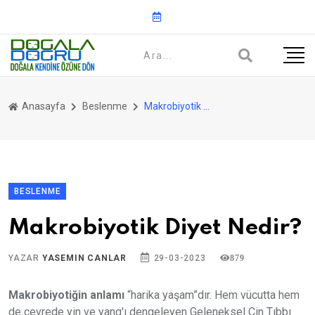
Anasayfa
Beslenme
Makrobiyotik Diyet Nedir?
BESLENME
Makrobiyotik Diyet Nedir?
YAZAR
YASEMIN CANLAR
29-03-2023
879
Makrobiyotiğin anlamı
“harika yaşam”dır. Hem vücutta hem
de çevrede yin ve yang'ı dengeleyen Geleneksel Çin Tıbbı