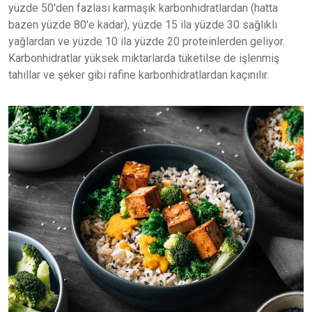
yüzde 50'den fazlası karmaşık karbonhidratlardan (hatta
bazen yüzde 80'e kadar), yüzde 15 ila yüzde 30 sağlıklı
yağlardan ve yüzde 10 ila yüzde 20 proteinlerden geliyor.
Karbonhidratlar yüksek miktarlarda tüketilse de işlenmiş
tahıllar ve şeker gibi rafine karbonhidratlardan kaçınılır.