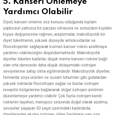
5. Kanseri Önlemeye
Yardımcı Olabilir
Diyet, kanseri önleme söz konusu olduğunda toplam
yapbozun yalnızca bir parçası olmasına ve sonuçların kişiden
kişiye değişmesine rağmen, araştırmalar, makrobiyotik bir
diyet tüketmenin, yüksek düzeyde antioksidanlar ve
fitoöstrojenler sağlayarak kısmen kanser riskini azaltmaya
yardımcı olabileceğini düşündürmektedir. Makrobiyotik
diyetler tüketen kadınlar, düşük meme kanseri riskine bağlı
olan orta derecede daha düşük dolaşımdaki östrojen
seviyelerine sahip olma eğilimindedir. Makrobiyotik diyetler,
fermente soya ürünleri ve susam tohumları gibi gıdalardan
yüksek miktarda fitoöstrojen sağlar ve bunlar östrojen
reseptör bölgelerine bağlanarak doğal östrojen üretimini
düzenlemeye yardımcı olabilir. Çok fazla östrojen kendi
risklerini taşırken, menopoz sırasında doğal olarak azalmış
seviyeler yaşayan 50 yaşın üzerindeki kadınlarda,
diyetlerinden ekstra östrojen, diğer faydaların yanı sıra