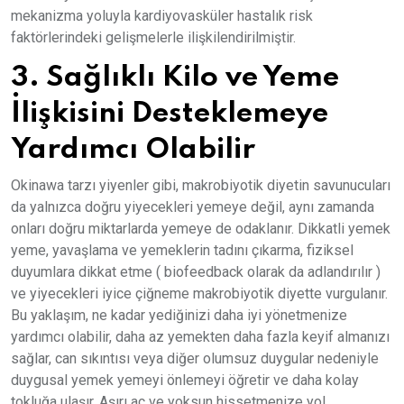
mekanizma yoluyla kardiyovasküler hastalık risk
faktörlerindeki gelişmelerle ilişkilendirilmiştir.
3. Sağlıklı Kilo ve Yeme
İlişkisini Desteklemeye
Yardımcı Olabilir
Okinawa tarzı yiyenler gibi, makrobiyotik diyetin savunucuları
da yalnızca doğru yiyecekleri yemeye değil, aynı zamanda
onları doğru miktarlarda yemeye de odaklanır. Dikkatli yemek
yeme, yavaşlama ve yemeklerin tadını çıkarma, fiziksel
duyumlara dikkat etme ( biofeedback olarak da adlandırılır )
ve yiyecekleri iyice çiğneme makrobiyotik diyette vurgulanır.
Bu yaklaşım, ne kadar yediğinizi daha iyi yönetmenize
yardımcı olabilir, daha az yemekten daha fazla keyif almanızı
sağlar, can sıkıntısı veya diğer olumsuz duygular nedeniyle
duygusal yemek yemeyi önlemeyi öğretir ve daha kolay
tokluğa ulaşır. Aşırı aç ve yoksun hissetmenize yol