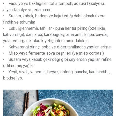
• Fasulye ve baklagiller, tofu, tempeh, adzuki fasulyesi,
siyah fasulye ve edamame
• Susam, kabak, badem ve kaju fıstığı dahil olmak üzere
fındık ve tohumlar
• Eski, işlenmemiş tahıllar - buna her tür pirinç (özellikle
kahverengi), darı, arpa, karabuğday, amaranth, kinoa, çavdar,
yulaf ve organik olarak yetiştirilen mısır dahildir.
• Kahverengi pirinç, soba ve diğer tahıllardan yapılan erişte
• Miso veya fermente soya çeşnileri (ve miso çorbası)
• Susam veya kabak çekirdeği gibi şeylerden yapılan rafine
edilmemiş yağlar
• Yeşil, siyah, yasemin, beyaz, oolong, bancha, karahindiba,
bitkisel vb.