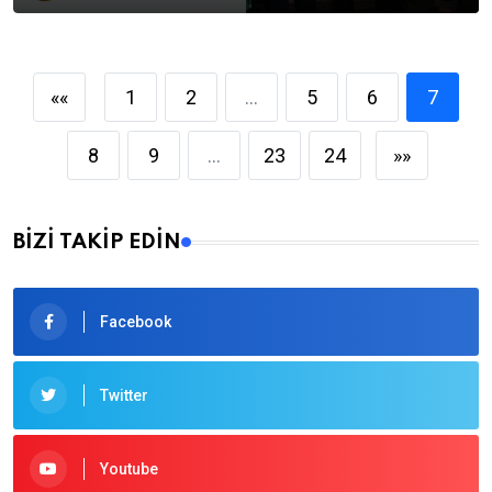
««
1
2
...
5
6
7
8
9
...
23
24
»»
BİZİ TAKİP EDİN
Facebook
Twitter
Youtube