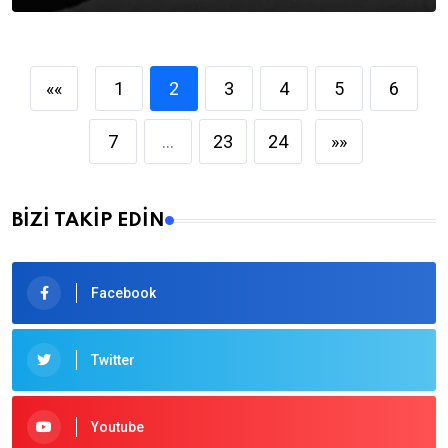
««
1
2
3
4
5
6
7
...
23
24
»»
BİZİ TAKİP EDİN
Facebook
Twitter
Youtube