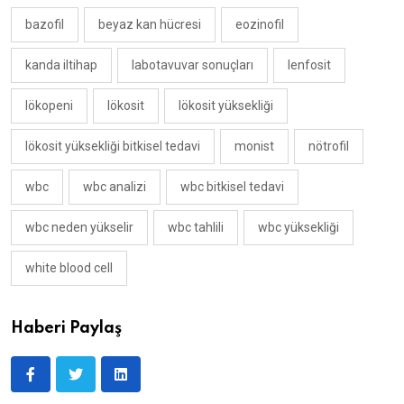
bazofil
beyaz kan hücresi
eozinofil
kanda iltihap
labotavuvar sonuçları
lenfosit
lökopeni
lökosit
lökosit yüksekliği
lökosit yüksekliği bitkisel tedavi
monist
nötrofil
wbc
wbc analizi
wbc bitkisel tedavi
wbc neden yükselir
wbc tahlili
wbc yüksekliği
white blood cell
Haberi Paylaş