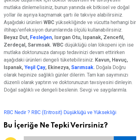
mutlaka dinlemelisiniz, bunun yanında ek bitkisel ve doğal
yollar ile aşırıya kaçmamak şartı ile takviye alabilirsiniz.
Aşağıdaki ürünleri
WBC
yüksekliğinde ve vücutta herhangi bir
iltihap/enfeksiyon durumlarında ölçülü kullanabilirsiniz.
Beyaz Dut,
Fesleğen
,
Isırgan Otu,
Ispanak,
Zencefil,
Zerdeçal,
Sarımsak.
WBC
düşüklüğü olan lökopeni için ise
mutlaka doktorunuza danışıp tedavinizi devam ettirirken
aşağıdaki ürünleri dengeli tüketebilirsiniz.
Kavun,
Havuç,
Ispanak,
Yeşil Çay
,
Ekinezya,
Sarımsak
.
Doğala Doğru
olarak hepinize sağlıklı günler dilerim. Tam kan sayımınızı
düzenli olarak yaptırın ve doktorunuzun tavsiyesini dinleyin.
Doğal sağlıklı ve dengeli beslenin. Sevgi ve saygılarımla.
RBC Nedir ? RBC (Eritrosit) Düşüklüğü ve Yüksekliği
Bu İçeriğe Ne Tepki Verirsiniz?