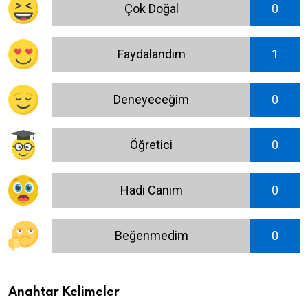
Çok Doğal
0
Faydalandım
1
Deneyeceğim
0
Öğretici
0
Hadi Canım
0
Beğenmedim
0
Anahtar Kelimeler