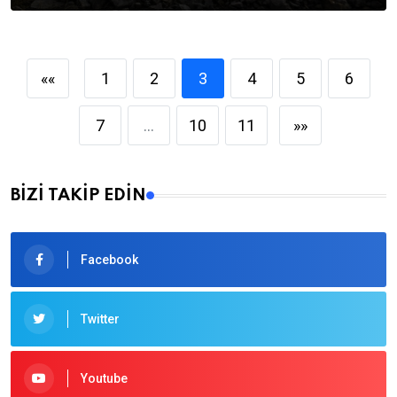
««
1
2
3
4
5
6
7
...
10
11
»»
BİZİ TAKİP EDİN
Facebook
Twitter
Youtube